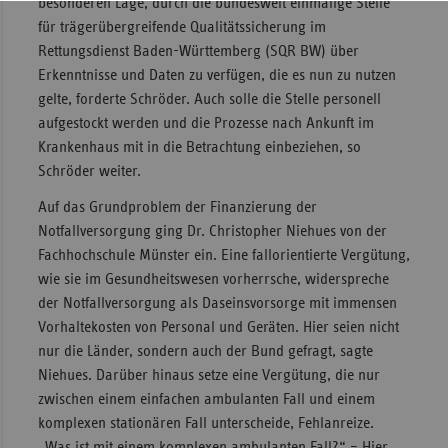
besonderen Lage, durch die bundesweit einmalige Stelle
für trägerübergreifende Qualitätssicherung im
Rettungsdienst Baden-Württemberg (SQR BW) über
Erkenntnisse und Daten zu verfügen, die es nun zu nutzen
gelte, forderte Schröder. Auch solle die Stelle personell
aufgestockt werden und die Prozesse nach Ankunft im
Krankenhaus mit in die Betrachtung einbeziehen, so
Schröder weiter.
Auf das Grundproblem der Finanzierung der
Notfallversorgung ging Dr. Christopher Niehues von der
Fachhochschule Münster ein. Eine fallorientierte Vergütung,
wie sie im Gesundheitswesen vorherrsche, widerspreche
der Notfallversorgung als Daseinsvorsorge mit immensen
Vorhaltekosten von Personal und Geräten. Hier seien nicht
nur die Länder, sondern auch der Bund gefragt, sagte
Niehues. Darüber hinaus setze eine Vergütung, die nur
zwischen einem einfachen ambulanten Fall und einem
komplexen stationären Fall unterscheide, Fehlanreize.
„Was ist mit einem komplexen ambulanten Fall?“ – Hier