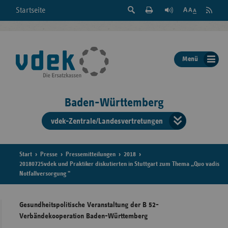
Suche
Seite
RSS
Startseite
Feed
einblenden
Drucken
abonni
Schrift
/
ausblenden
der
Menü
Seite
ändern
Baden-Württemberg
vdek-Zentrale/Landesvertretungen
Verband
der
Ersatzka
Start
Presse
Pressemitteilungen
2018
20180725vdek und Praktiker diskutierten in Stuttgart zum Thema „Quo vadis
Notfallversorgung "
Bun
Gesundheitspolitische Veranstaltung der B 52-
Verbändekooperation Baden-Württemberg