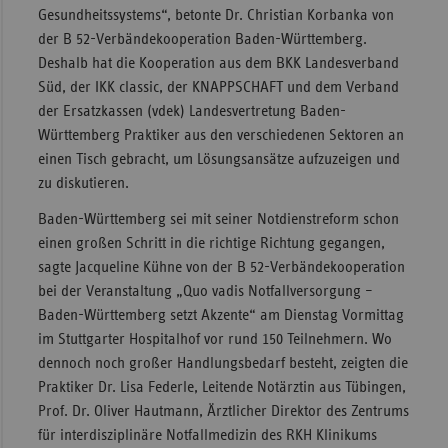
Gesundheitssystems“, betonte Dr. Christian Korbanka von
Sac
der B 52-Verbändekooperation Baden-Württemberg.
Sac
Deshalb hat die Kooperation aus dem BKK Landesverband
An
Süd, der IKK classic, der KNAPPSCHAFT und dem Verband
der Ersatzkassen (vdek) Landesvertretung Baden-
Sch
Württemberg Praktiker aus den verschiedenen Sektoren an
Ho
einen Tisch gebracht, um Lösungsansätze aufzuzeigen und
Thü
zu diskutieren.
Baden-Württemberg sei mit seiner Notdienstreform schon
einen großen Schritt in die richtige Richtung gegangen,
sagte Jacqueline Kühne von der B 52-Verbändekooperation
bei der Veranstaltung „Quo vadis Notfallversorgung –
Baden-Württemberg setzt Akzente“ am Dienstag Vormittag
im Stuttgarter Hospitalhof vor rund 150 Teilnehmern. Wo
dennoch noch großer Handlungsbedarf besteht, zeigten die
Praktiker Dr. Lisa Federle, Leitende Notärztin aus Tübingen,
Prof. Dr. Oliver Hautmann, Ärztlicher Direktor des Zentrums
für interdisziplinäre Notfallmedizin des RKH Klinikums