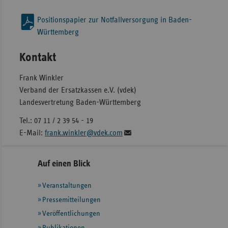
Positionspapier zur Notfallversorgung in Baden-
Württemberg
Kontakt
Frank Winkler
Verband der Ersatzkassen e.V. (vdek)
Landesvertretung Baden-Württemberg
Tel.: 07 11 / 2 39 54 - 19
E-Mail:
frank.winkler@vdek.com
Seitennavigation
Seitenleiste
Auf einen Blick
mit
Veranstaltungen
weiteren
Informationen
Pressemitteilungen
Veröffentlichungen
Publikationen