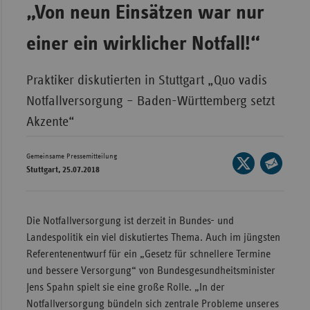
„Von neun Einsätzen war nur
Wür
einer ein wirklicher Notfall!“
Bay
Ber
Praktiker diskutierten in Stuttgart „Quo vadis
Bre
Notfallversorgung – Baden-Württemberg setzt
Ha
Akzente“
Hes
Gemeinsame Pressemitteilung
Seite
Mec
Stuttgart, 25.07.2018
auf
Vo
Seite
X
per
Nie
teilen
E-
Die Notfallversorgung ist derzeit in Bundes- und
Nor
Mail
Landespolitik ein viel diskutiertes Thema. Auch im jüngsten
Wes
teilen
Referentenentwurf für ein „Gesetz für schnellere Termine
Rhe
und bessere Versorgung“ von Bundesgesundheitsminister
Jens Spahn spielt sie eine große Rolle. „In der
Notfallversorgung bündeln sich zentrale Probleme unseres
Saa