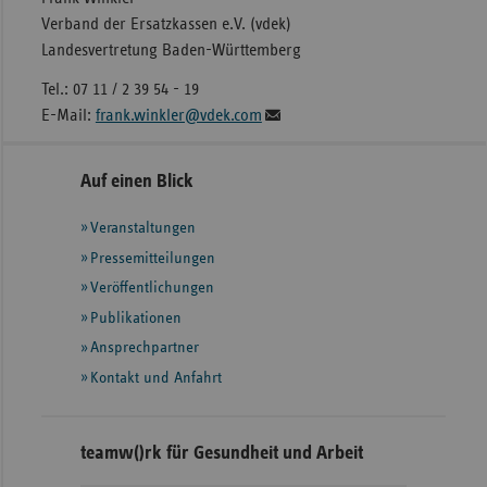
Verband der Ersatzkassen e.V. (vdek)
Landesvertretung Baden-Württemberg
Tel.: 07 11 / 2 39 54 - 19
E-Mail:
frank.winkler@vdek.com
Seitennavigation
Seitenleiste
Auf einen Blick
mit
Veranstaltungen
weiteren
Informationen
Pressemitteilungen
Veröffentlichungen
Publikationen
Ansprechpartner
Kontakt und Anfahrt
teamw()rk für Gesundheit und Arbeit