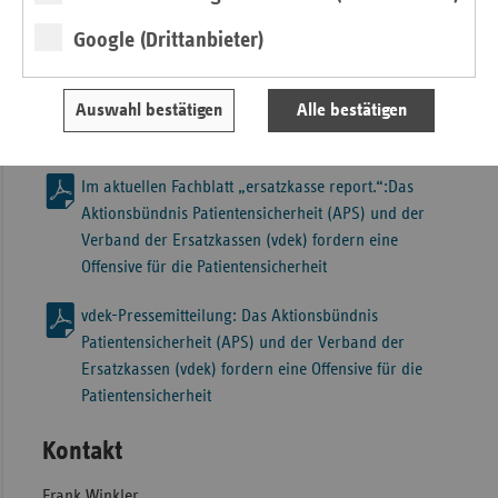
Die komplette Ausgabe kann als PDF unter unserer vdek-
Google (Drittanbieter)
Homepage unter
http://www.vdek.com/LVen/BAW.html
heruntergeladen werden.
Auswahl bestätigen
Alle bestätigen
Für Rückfragen steht Ihnen die vdek-Landesvertretung
Baden-Württemberg sehr gerne zur Verfügung.
Im aktuellen Fachblatt „ersatzkasse report.“:Das
Aktionsbündnis Patientensicherheit (APS) und der
Verband der Ersatzkassen (vdek) fordern eine
Offensive für die Patientensicherheit
vdek-Pressemitteilung: Das Aktionsbündnis
Patientensicherheit (APS) und der Verband der
Ersatzkassen (vdek) fordern eine Offensive für die
Patientensicherheit
Kontakt
Frank Winkler