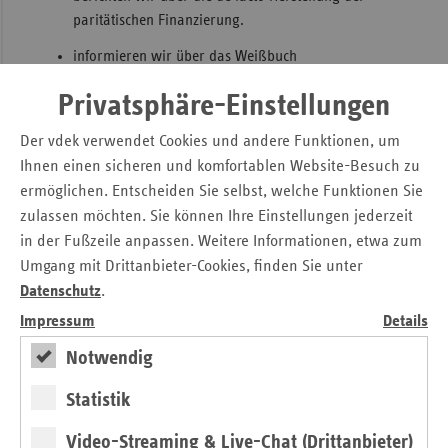
paritätischen Finanzierung.
informieren wir über das Weißbuch
Patientensicherheit, in welchem das Aktionsbündnis
Privatsphäre-Einstellungen
Patientensicherheit (APS) und der Verband der
Ersatzkassen (vdek) eine Offensive für die
Der vdek verwendet Cookies und andere Funktionen, um
Patientensicherheit fordern.
Ihnen einen sicheren und komfortablen Website-Besuch zu
sprechen wir mit der Vorsitzenden des
ermöglichen. Entscheiden Sie selbst, welche Funktionen Sie
Aktionsbündnisses Patientensicherheit, Hedwig
zulassen möchten. Sie können Ihre Einstellungen jederzeit
Françoise-Kettner über das Aktionsbündnis
in der Fußzeile anpassen. Weitere Informationen, etwa zum
Patientensicherheit (APS).
Umgang mit Drittanbieter-Cookies, finden Sie unter
Datenschutz
.
analysieren wir auf der Grundlage des
Präventionsberichts 2018, wo wir in der Prävention
Impressum
Details
und Gesundheitsförderung stehen.
Notwendig
berichten wir über die soeben erschienene 60 Seiten
Statistik
umfassende Broschüre „vdek-Basisdaten des
Gesundheitswesens 2018/2019“.
Video-Streaming & Live-Chat (Drittanbieter)