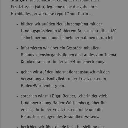
Stuttgart.
Die Landesvertretung des Verbands der
Ersatzkassen (vdek) legt eine neue Ausgabe ihres
Sac
Fachblattes „ersatzkasse report.“ vor. Darin …
Sac
blicken wir auf den Neujahrsempfang mit der
An
Landtagspräsidentin Muhterem Aras zurück. Über 180
Sch
Teilnehmerinnen und Teilnehmer nahmen daran teil.
Ho
informieren wir über ein Gespräch mit allen
Thü
Rettungsdienstorganisationen des Landes zum Thema
Krankentransport in der vdek-Landesvertretung.
gehen wir auf den Informationsaustausch mit den
Verwaltungsratsmitgliedern der Ersatzkassen in
Baden-Württemberg ein.
sprechen wir mit Biggi Bender, Leiterin der vdek-
Landesvertretung Baden-Württemberg, über ihr
erstes Jahr in der Ersatzkassenfamilie und die
Herausforderungen des Gesundheitswesens.
berichten wir über die de facto Herstellung der