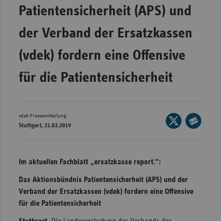
Patientensicherheit (APS) und
Wür
der Verband der Ersatzkassen
Bay
Ber
(vdek) fordern eine Offensive
Bre
für die Patientensicherheit
Ha
Hes
Mec
vdek-Pressemitteilung
Seite
Stuttgart, 21.02.2019
Vo
auf
Seite
X
Nie
per
teilen
E-
Nor
Im aktuellen Fachblatt „ersatzkasse report.“:
Mail
Wes
Das Aktionsbündnis Patientensicherheit (APS) und der
teilen
Rhe
Verband der Ersatzkassen (vdek) fordern eine Offensive
für die Patientensicherheit
Saa