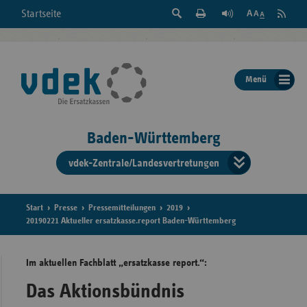
Suche
Seite
RSS
Startseite
Feed
einblenden
Drucken
abonni
Schrift
/
ausblenden
der
Menü
Seite
ändern
Baden-Württemberg
vdek-Zentrale/Landesvertretungen
Verband
der
Ersatzka
Start
Presse
Pressemitteilungen
2019
20190221 Aktueller ersatzkasse.report Baden-Württemberg
Im aktuellen Fachblatt „ersatzkasse report.“:
Bun
Das Aktionsbündnis