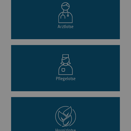
Arztlotse
Pflegelotse
Hospizlotse