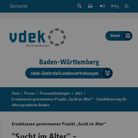
Suche
Seite
RSS
Startseite
Feed
einblenden
Drucken
abonni
Schrift
/
ausblenden
der
Menü
Seite
ändern
Baden-Württemberg
vdek-Zentrale/Landesvertretungen
Verband
der
Ersatzka
Start
Presse
Pressemitteilungen
2023
Ersatzkassen gemeinsames Projekt „Sucht im Alter“ - Sensibilisierung für
altersspezifische Risiken
Bun
Ersatzkassen gemeinsames Projekt „Sucht im Alter“
"Sucht im Alter" -