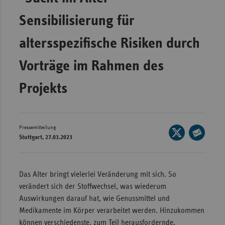
Wür
Sensibilisierung für
Bay
altersspezifische Risiken durch
Ber
Vorträge im Rahmen des
Bre
Ha
Projekts
Hes
Mec
Pressemitteilung
Vo
Seite
Stuttgart, 27.03.2023
auf
Seite
Nie
X
per
Nor
teilen
E-
Das Alter bringt vielerlei Veränderung mit sich. So
Wes
Mail
verändert sich der Stoffwechsel, was wiederum
Rhe
teilen
Auswirkungen darauf hat, wie Genussmittel und
Medikamente im Körper verarbeitet werden. Hinzukommen
Saa
können verschiedenste, zum Teil herausfordernde,