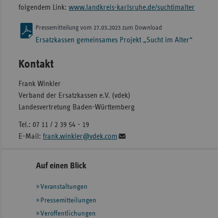
folgendem Link:
www.landkreis-karlsruhe.de/suchtimalter
Pressemitteilung vom 27.03.2023 zum Download
Ersatzkassen gemeinsames Projekt „Sucht im Alter“
Kontakt
Frank Winkler
Verband der Ersatzkassen e.V. (vdek)
Landesvertretung Baden-Württemberg
Tel.: 07 11 / 2 39 54 - 19
E-Mail:
frank.winkler@vdek.com
Seitennavigation
Seitenleiste
Auf einen Blick
mit
Veranstaltungen
weiteren
Informationen
Pressemitteilungen
Veröffentlichungen