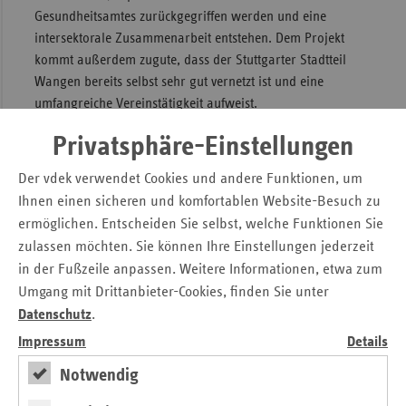
Gesundheitsamtes zurückgegriffen werden und eine
intersektorale Zusammenarbeit entstehen. Dem Projekt
kommt außerdem zugute, dass der Stuttgarter Stadtteil
Wangen bereits selbst sehr gut vernetzt ist und eine
umfangreiche Vereinstätigkeit aufweist.
Nach einer Vorstellungsrunde führte Christine Schneider
Privatsphäre-Einstellungen
durch die Räumlichkeiten des Willy-Körner-Hauses und
Der vdek verwendet Cookies und andere Funktionen, um
erzählte den Anwesenden, welche Aktivitäten und
Ihnen einen sicheren und komfortablen Website-Besuch zu
Maßnahmen im Rahmen des Projekts umgesetzt werden.
ermöglichen. Entscheiden Sie selbst, welche Funktionen Sie
Partizipation ist für ein selbstbestimmtes Leben wichtig
zulassen möchten. Sie können Ihre Einstellungen jederzeit
Der Leitfaden Prävention legt die Handlungsfelder von
in der Fußzeile anpassen. Weitere Informationen, etwa zum
Maßnahmen der Prävention und Gesundheitsförderung in
Umgang mit Drittanbieter-Cookies, finden Sie unter
stationären Pflegeeinrichtungen fest. Das Projekt „Gesund
Datenschutz
.
leben im Kornhasen“ setzt, unter Partizipation der
Impressum
Details
Bewohner:innen, Maßnahmen in den Handlungsfeldern
Notwendig
Bewegung, Ernährung, körperliche Aktivität, Stärkung
kognitiver Ressourcen und psychosoziale Gesundheit um.