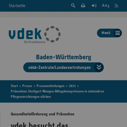
Suche
Seite
RSS
Startseite
Feed
einblenden
Drucken
abonni
Schrift
/
ausblenden
der
Menü
Seite
ändern
Baden-Württemberg
vdek-Zentrale/Landesvertretungen
Verband
der
Ersatzka
Start
Presse
Pressemitteilungen
2023
Prävention: Stuttgart-Wangen Alltagskompetenzen in stationären
Pflegeeinrichtungen stärken
Bun
Gesundheitsförderung und Prävention
vdek besucht das