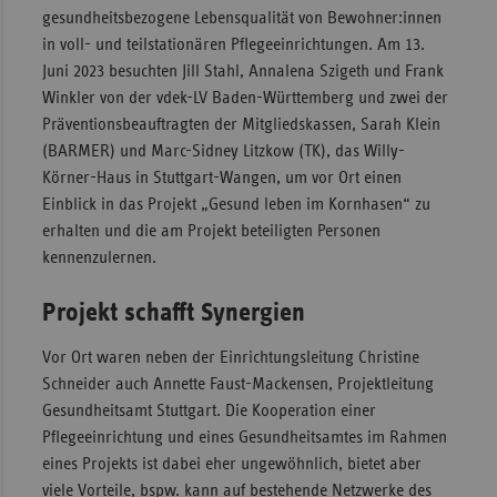
gesundheitsbezogene Lebensqualität von Bewohner:innen
Sac
in voll- und teilstationären
Pflegeeinrichtungen. Am
13.
Sac
Juni 2023 besuchten Jill Stahl, Annalena Szigeth und Frank
An
Winkler von der vdek-LV Baden-Württemberg und zwei der
Präventionsbeauftragten der Mitgliedskassen, Sarah Klein
Sch
(BARMER) und Marc-Sidney Litzkow (TK), das Willy-
Ho
Körner-Haus in Stuttgart-Wangen, um vor Ort einen
Thü
Einblick in das Projekt „Gesund leben im Kornhasen“ zu
erhalten und die am Projekt beteiligten Personen
kennenzulernen.
Projekt schafft Synergien
Vor Ort waren neben der Einrichtungsleitung Christine
Schneider auch Annette Faust-Mackensen, Projektleitung
Gesundheitsamt Stuttgart. Die Kooperation einer
Pflegeeinrichtung und eines Gesundheitsamtes im Rahmen
eines Projekts ist dabei eher ungewöhnlich, bietet aber
viele Vorteile, bspw. kann auf bestehende Netzwerke des