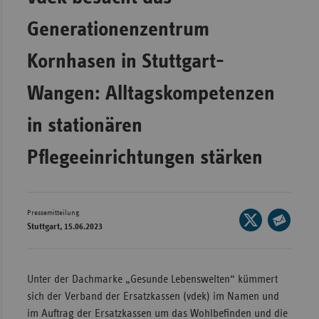
Wür
Generationenzentrum
Bay
Kornhasen in Stuttgart-
Ber
Wangen: Alltagskompetenzen
Bre
Ha
in stationären
Hes
Pflegeeinrichtungen stärken
Mec
Vo
Nie
Pressemitteilung
Seite
Stuttgart, 15.06.2023
Nor
auf
Seite
Wes
X
per
teilen
E-
Rhe
Unter der Dachmarke „Gesunde Lebenswelten“ kümmert
Mail
sich der Verband der Ersatzkassen (vdek) im Namen und
teilen
im Auftrag der Ersatzkassen um das Wohlbefinden und die
Saa