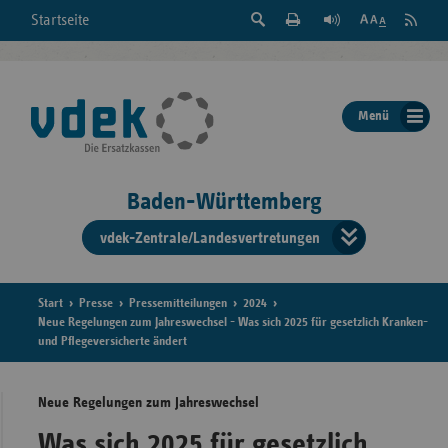
Suche
Seite
RSS
Startseite
Feed
einblenden
Drucken
abonni
Schrift
/
ausblenden
der
Menü
Seite
ändern
Baden-Württemberg
vdek-Zentrale/Landesvertretungen
Verband
der
Ersatzka
Start
Presse
Pressemitteilungen
2024
Neue Regelungen zum Jahreswechsel - Was sich 2025 für gesetzlich Kranken-
und Pflegeversicherte ändert
Bun
Neue Regelungen zum Jahreswechsel
Was sich 2025 für gesetzlich