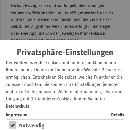
Facharztes zugreifen und so Doppeluntersuchungen
vermeiden. Welche Daten in der ePA gespeichert werden
und wer sie einsehen kann, bestimmen die Versicherten
selbst. Der Zugriff der Versicherten erfolgt in der Regel
über eine App, die von der jeweiligen Krankenkasse
kostenlos zur Verfügung gestellt wird.
Privatsphäre-Einstellungen
Versicherungsbeiträge steigen
Der vdek verwendet Cookies und andere Funktionen, um
Das Bundesgesundheitsministerium hat den
Ihnen einen sicheren und komfortablen Website-Besuch zu
durchschnittlichen Zusatzbeitrag für die gesetzliche
ermöglichen. Entscheiden Sie selbst, welche Funktionen Sie
Krankenversicherung (GKV) für 2025 deutlich erhöht.
zulassen möchten. Sie können Ihre Einstellungen jederzeit
Zusätzlich müssen viele Krankenkassen ihre gesetzlich
in der Fußzeile anpassen. Weitere Informationen, etwa zum
vorgeschriebenen finanziellen Reserven auffüllen. In der
Umgang mit Drittanbieter-Cookies, finden Sie unter
Summe rechnet der vdek damit, dass die Beiträge im
Datenschutz
.
kommenden Jahr von bisher 16,3 Prozent um mehr als
Impressum
Details
einen Prozentpunkt im Durchschnitt ansteigen. Über ihren
individuellen Zusatzbeitrag entscheidet jede Krankenkasse
Notwendig
selbst. Auch in der sozialen Pflegeversicherung (SPV)