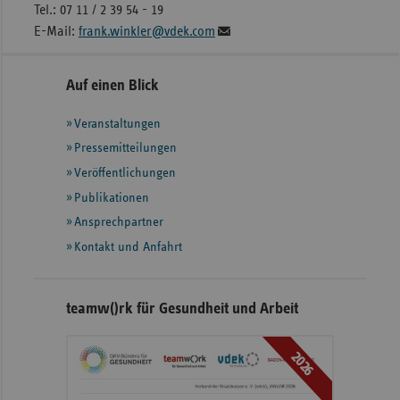
Tel.: 07 11 / 2 39 54 - 19
E-Mail:
frank.winkler@vdek.com
Seitennavigation
Seitenleiste
Auf einen Blick
mit
Veranstaltungen
weiteren
Informationen
Pressemitteilungen
Veröffentlichungen
Publikationen
Ansprechpartner
Kontakt und Anfahrt
teamw()rk für Gesundheit und Arbeit
2026