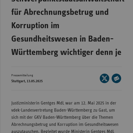
Wür
für Abrechnungsbetrug und
Bay
Korruption im
Ber
Gesundheitswesen in Baden-
Bre
Ha
Württemberg wichtiger denn je
Hes
Mec
Pressemitteilung
Vo
Seite
Stuttgart, 13.05.2025
auf
Seite
Nie
X
per
Nor
teilen
E-
Justizministerin Gentges MdL war am 12. Mai 2025 in der
Wes
Mail
vdek-Landesvertretung Baden-Württemberg zu Gast, um
Rhe
teilen
sich mit der GKV Baden-Württemberg über die Themen
Abrechnungsbetrug und Korruption im Gesundheitswesen
Saa
auszutauschen. Begleitet wurde Ministerin Gentges MdL