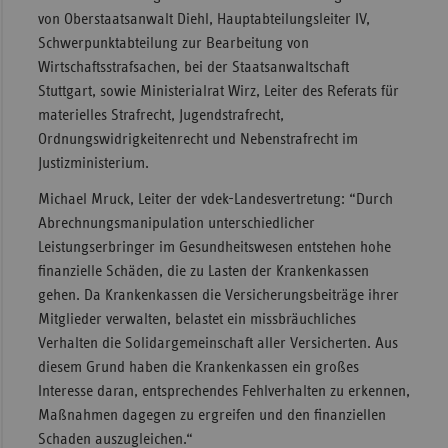
von Oberstaatsanwalt Diehl, Hauptabteilungsleiter IV,
Sac
Schwerpunktabteilung zur Bearbeitung von
Sac
Wirtschaftsstrafsachen, bei der Staatsanwaltschaft
An
Stuttgart, sowie Ministerialrat Wirz, Leiter des Referats für
materielles Strafrecht, Jugendstrafrecht,
Sch
Ordnungswidrigkeitenrecht und Nebenstrafrecht im
Ho
Justizministerium.
Thü
Michael Mruck, Leiter der vdek-Landesvertretung: “Durch
Abrechnungsmanipulation unterschiedlicher
Leistungserbringer im Gesundheitswesen entstehen hohe
finanzielle Schäden, die zu Lasten der Krankenkassen
gehen. Da Krankenkassen die Versicherungsbeiträge ihrer
Mitglieder verwalten, belastet ein missbräuchliches
Verhalten die Solidargemeinschaft aller Versicherten. Aus
diesem Grund haben die Krankenkassen ein großes
Interesse daran, entsprechendes Fehlverhalten zu erkennen,
Maßnahmen dagegen zu ergreifen und den finanziellen
Schaden auszugleichen.“