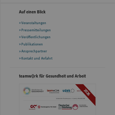
Seitennavigation
Seitenleiste
Auf einen Blick
mit
Veranstaltungen
weiteren
Informationen
Pressemitteilungen
Veröffentlichungen
Publikationen
Ansprechpartner
Kontakt und Anfahrt
teamw()rk für Gesundheit und Arbeit
2026