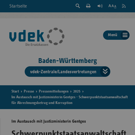
Suche
Seite
RSS
Startseite
Feed
einblenden
Drucken
abonni
Schrift
/
ausblenden
der
Menü
Seite
ändern
Baden-Württemberg
vdek-Zentrale/Landesvertretungen
Verband
der
Ersatzka
Start
Presse
Pressemitteilungen
2025
Im Austausch mit Justizministerin Gentges - Schwerpunktstaatsanwaltschaft
für Abrechnungsbetrug und Korruption
Bun
Im Austausch mit Justizministerin Gentges
Schwerpunktstaatsanwaltschaft