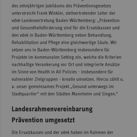
des zehnjährigen Jubiläums des Präventionsgesetzes
Sac
unterstreicht Frank Winkler, stellver­tretender Leiter der
Sac
vdek-Landesvertretung Baden-Württemberg: „Prävention
An
und Gesundheitsförderung sind für die Ersatzkassen und
den vdek in Baden-Württemberg neben Behandlung,
Sch
Rehabilitation und Pflege eine gleichwertige Säule. Wir
Ho
setzen uns in Baden-Württemberg insbesondere für
Thü
Projekte im kommunalen Setting ein, welche die Kriterien
nachhaltige Verankerung vor Ort und integrierte Ansätze
im Sinne von Health in All Policies - insbesondere für
vulnerabler Zielgruppen - kreativ umsetzen. Hierzu zählt u.
a. unser gemeinsames Projekt „Gesund unterwegs im
Stadtquartier“ mit den Städten Mannheim und Singen.“
Landesrahmenvereinbarung
Prävention umgesetzt
Die Ersatzkassen und der vdek haben im Rahmen der