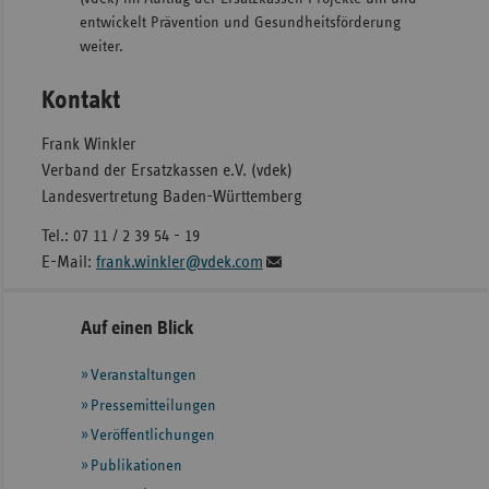
entwickelt Prävention und Gesundheitsförderung
weiter.
Kontakt
Frank Winkler
Verband der Ersatzkassen e.V. (vdek)
Landesvertretung Baden-Württemberg
Tel.: 07 11 / 2 39 54 - 19
E-Mail:
frank.winkler@vdek.com
Seitennavigation
Seitenleiste
Auf einen Blick
mit
Veranstaltungen
weiteren
Informationen
Pressemitteilungen
Veröffentlichungen
Publikationen