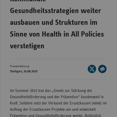
Wür
Gesundheitsstrategien weiter
Bay
ausbauen und Strukturen im
Ber
Sinne von Health in All Policies
Bre
Ha
verstetigen
Hes
Mec
Pressemitteilung
Vo
Seite
Stuttgart, 26.08.2025
auf
Seite
Nie
X
per
Nor
teilen
E-
Im Sommer 2015 trat das „Gesetz zur Stärkung der
Wes
Mail
Gesundheitsförderung und der Prävention“ bundesweit in
Rhe
teilen
Kraft. Seitdem setzt der Verband der Ersatzkassen (vdek) im
Auftrag der Ersatzkassen Projekte um und entwickelt
Saa
Prävention und Gesundheitsförderung weiter. Anlässlich