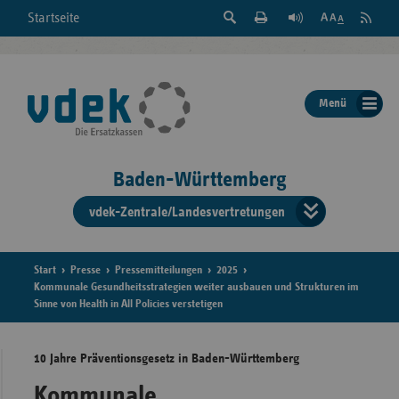
Suche
Seite
RSS
Startseite
Feed
einblenden
Drucken
abonni
Schrift
/
ausblenden
der
Menü
Seite
ändern
Baden-Württemberg
vdek-Zentrale/Landesvertretungen
Verband
der
Ersatzka
Start
Presse
Pressemitteilungen
2025
Kommunale Gesundheitsstrategien weiter ausbauen und Strukturen im
Sinne von Health in All Policies verstetigen
Bun
10 Jahre Präventionsgesetz in Baden-Württemberg
Kommunale