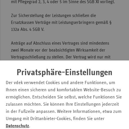
mit Pflegegrad 2, 3, 4 oder 5 im Sinne des SGB XI vorliegt.
Sac
Zur Sicherstellung der Leistungen schließen die
Sac
Ersatzkassen Verträge mit Leistungserbringern gemäß §
An
132a Abs. 4 SGB V.
Sch
Ho
Anträge auf Abschluss eines Vertrages sind mindestens
zwei Monate vor der beabsichtigten Wirksamkeit der
Thü
Vertragsschließung zu stellen. Der Vertrag wird nur mit
einem Leistungserbringer geschlossen, der die im Vertrag
Privatsphäre-Einstellungen
benannten Voraussetzungen erfüllt.
Der vdek verwendet Cookies und andere Funktionen, um
Die Antragsprüfung wird in Brandenburg
Ihnen einen sicheren und komfortablen Website-Besuch zu
kassenartenübergreifend durchgeführt. Anträge,
ermöglichen. Entscheiden Sie selbst, welche Funktionen Sie
Änderungsmeldungen sowie die notwendigen Unterlagen
zulassen möchten. Sie können Ihre Einstellungen jederzeit
sind zu senden an die:
in der Fußzeile anpassen. Weitere Informationen, etwa zum
Umgang mit Drittanbieter-Cookies, finden Sie unter
Arbeitsgemeinschaft der Verbände der Krankenkassen im
Datenschutz
.
Land Brandenburg