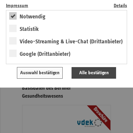
14456 Potsdam.
Impressum
Details
Notwendig
Seitennavigation
Seitenleiste
Auf einen Blick
Statistik
mit
Pressemitteilungen
weiteren
Video-Streaming & Live-Chat (Drittanbieter)
Informationen
Veranstaltungen
Ansprechpartner
Google (Drittanbieter)
Aktuelle Themen im Fokus
Kontakt und Anfahrt
Auswahl bestätigen
Alle bestätigen
Basisdaten des Berliner
Gesundheitswesens
Broschüre