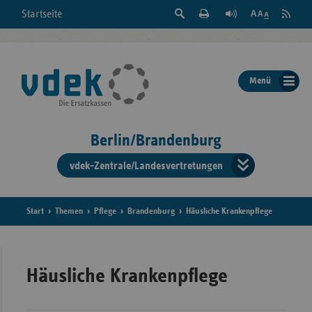
Suche
Seite
RSS
Startseite
Feed
einblenden
Drucken
abonni
Schrift
/
ausblenden
der
Menü
Seite
ändern
Berlin/Brandenburg
vdek-Zentrale/Landesvertretungen
Verband
der
Ersatzka
Start
Themen
Pflege
Brandenburg
Häusliche Krankenpflege
Bun
Häusliche Krankenpflege