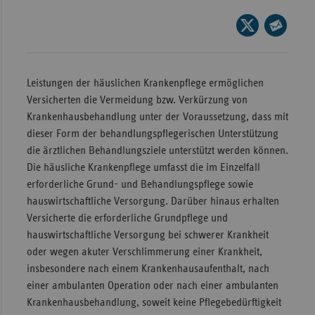
Wür
Seite
auf
Seite
Bay
X
per
Ber
teilen
E-
Leistungen der häuslichen Krankenpflege ermöglichen
Bre
Mail
Versicherten die Vermeidung bzw. Verkürzung von
teilen
Krankenhausbehandlung unter der Voraussetzung, dass mit
Ha
dieser Form der behandlungspflegerischen Unterstützung
Hes
die ärztlichen Behandlungsziele unterstützt werden können.
Mec
Die häusliche Krankenpflege umfasst die im Einzelfall
Vo
erforderliche Grund- und Behandlungspflege sowie
hauswirtschaftliche Versorgung. Darüber hinaus erhalten
Nie
Versicherte die erforderliche Grundpflege und
Nor
hauswirtschaftliche Versorgung bei schwerer Krankheit
Wes
oder wegen akuter Verschlimmerung einer Krankheit,
insbesondere nach einem Krankenhausaufenthalt, nach
Rhe
einer ambulanten Operation oder nach einer ambulanten
Krankenhausbehandlung, soweit keine Pflegebedürftigkeit
Saa