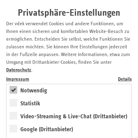
um ein ärztliches Zeugnis für einen Termin im Impfzentrum
Privatsphäre-Einstellungen
zu erhalten. Die Gesundheitsbehörde in Bremen drängte
jedoch auf eine „bremische Lösung“: Die Krankenkassen
Der vdek verwendet Cookies und andere Funktionen, um
sollten die betroffenen Versicherten anhand der ärztlichen
Ihnen einen sicheren und komfortablen Website-Besuch zu
Abrechnungsdaten herausfiltern und Impfcodes für die
ermöglichen. Entscheiden Sie selbst, welche Funktionen Sie
Terminvergabe direkt an sie schicken. Doch dafür gab es
zulassen möchten. Sie können Ihre Einstellungen jederzeit
nach Prüfung durch das BAS weder eine rechtliche
in der Fußzeile anpassen. Weitere Informationen, etwa zum
Grundlage noch eine rechtsverbindliche Diagnose-Liste.
Umgang mit Drittanbieter-Cookies, finden Sie unter
Auch die datenschutzrechtliche Grundlage war nach
Datenschutz
.
Rechtsaufassung des BAS nicht gegeben. Diesen
Impressum
Details
begründeten Einwänden des BAS maß hingegen die
Landesaufsicht keine Bedeutung bei. Stattdessen vertrat die
Notwendig
Landesaufsicht den fragwürdigen Standpunkt, dass
derartige datenschutzrechtliche Einwände den
Statistik
pragmatischen Erwägungen der Gesundheitsbehörde
Video-Streaming & Live-Chat (Drittanbieter)
unterzuordnen sind.
Aufgrund dieser abweichenden Standpunkte zweier
Google (Drittanbieter)
Aufsichten wären einerseits den bundesunmittelbaren