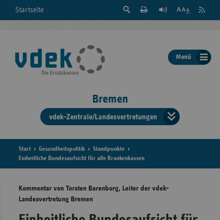
Suche
Seite
RSS
Startseite
Feed
einblenden
Drucken
abonni
Schrift
/
ausblenden
der
Menü
Seite
ändern
Bremen
vdek-Zentrale/Landesvertretungen
Verband
der
Ersatzka
Start
Gesundheitspolitik
Standpunkte
Einheitliche Bundesaufsicht für alle Krankenkassen
Kommentar von Torsten Barenborg, Leiter der vdek-
Bun
Landesvertretung Bremen
Einheitliche Bundesaufsicht für