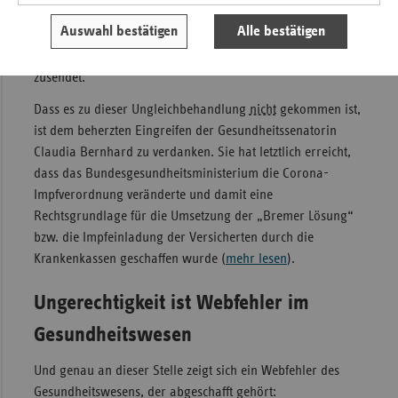
Ersatzkassen, Betriebs- und Innungskrankenkassen die
Auswahl bestätigen
Alle bestätigen
„Hände gebunden“, während anderseits geduldet worden
wäre, dass die AOK ihren Versicherten Impfeinladungen
zusendet.
Dass es zu dieser Ungleichbehandlung
nicht
gekommen ist,
ist dem beherzten Eingreifen der Gesundheitssenatorin
Claudia Bernhard zu verdanken. Sie hat letztlich erreicht,
dass das Bundesgesundheitsministerium die Corona-
Impfverordnung veränderte und damit eine
Rechtsgrundlage für die Umsetzung der „Bremer Lösung“
bzw. die Impfeinladung der Versicherten durch die
Krankenkassen geschaffen wurde (
mehr lesen
).
Ungerechtigkeit ist Webfehler im
Gesundheitswesen
Und genau an dieser Stelle zeigt sich ein Webfehler des
Gesundheitswesens, der abgeschafft gehört: