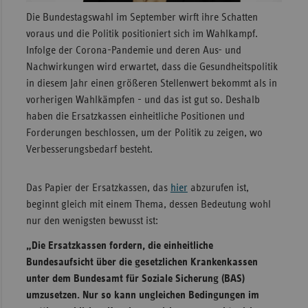
Die Bundestagswahl im September wirft ihre Schatten
Sac
voraus und die Politik positioniert sich im Wahlkampf.
Sac
Infolge der Corona-Pandemie und deren Aus- und
An
Nachwirkungen wird erwartet, dass die Gesundheitspolitik
in diesem Jahr einen größeren Stellenwert bekommt als in
Sch
vorherigen Wahlkämpfen - und das ist gut so. Deshalb
Ho
haben die Ersatzkassen einheitliche Positionen und
Thü
Forderungen beschlossen, um der Politik zu zeigen, wo
Verbesserungsbedarf besteht.
Das Papier der Ersatzkassen, das
hier
abzurufen ist,
beginnt gleich mit einem Thema, dessen Bedeutung wohl
nur den wenigsten bewusst ist:
„Die Ersatzkassen fordern, die einheitliche
Bundesaufsicht über die gesetzlichen Krankenkassen
unter dem Bundesamt für Soziale Sicherung (BAS)
umzusetzen. Nur so kann ungleichen Bedingungen im