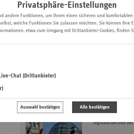
Privatsphäre-Einstellungen
Pfal
Saarla
nd andere Funktionen, um Ihnen einen sicheren und komfortablen
elbst, welche Funktionen Sie zulassen möchten. Sie können Ihre Ei
Sachse
formationen, etwa zum Umgang mit Drittanbieter-Cookies, finden S
Sachse
Anhal
Der Verband der Ersatzkassen veröffentlicht regelmäßig Posi
Schles
gesundheitspolitischen Themen. Hier finden Sie eine Übersic
Holst
Legislaturperiode. Zu den Positionen vergangener Wahlperi
Menü.
Thürin
ive-Chat (Drittanbieter)
Positionen 19. Wahlperiode: 24.10.2017 
r)
Gesundheitspolitis
Auswahl bestätigen
Alle bestätigen
Positionierung der 
Legislaturperiode de