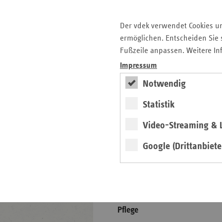
Der vdek verwendet Cookies u
ersatzkasse magazin.
ermöglichen. Entscheiden Sie s
Fußzeile anpassen. Weitere In
ePaper
Impressum
Notwendig
Statistik
Video-Streaming & L
weiter
Google (Drittanbiete
4. Ausgabe 2026
Höchste Zeit für die
Pflegereform
Pflege