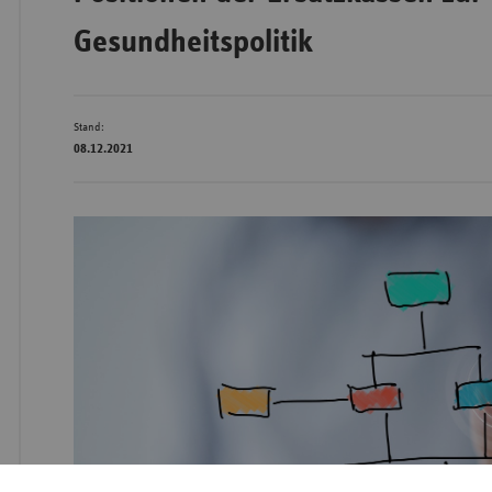
Gesundheitspolitik
Bad
Württe
Stand:
Bayern
08.12.2021
Berlin
Breme
Hambu
Hessen
Meckle
Vorpo
Nieder
Nordrh
Westfa
Rheinl