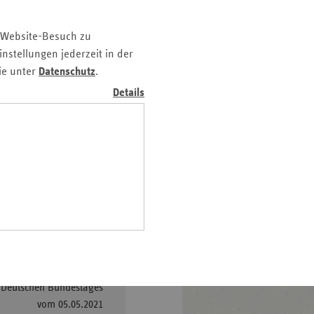
z
nd
 Website-Besuch zu
nstellungen jederzeit in der
n
ie unter
Datenschutz
.
n-
Details
t
tionen zu aktuellen
wig-
ht aus der laufenden
ein
oden gelangen Sie über das
gen
- 25.10.2021
–
che Positionen 2021
Ersatzkassen für die 20.
s Deutschen Bundestages
vom 05.05.2021