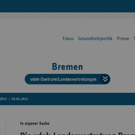
Fokus
Gesundheitspolitik
Presse
Bremen
vdek-Zentrale/Landesvertretungen
Verba
der
2012
05.01.2012
Ersat
In eigener Sache
Bun