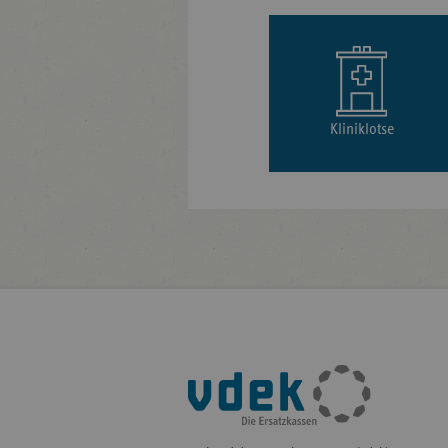
Kliniklotse
Fußleisten-
Navigation