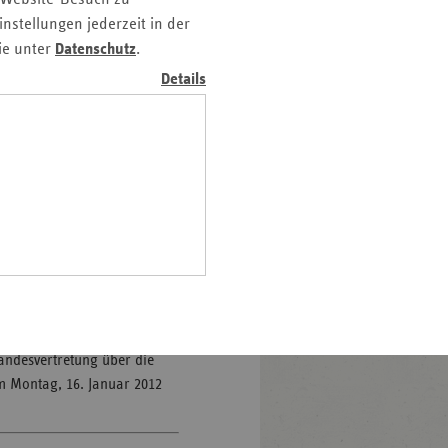
Pfalz
nstellungen jederzeit in der
ie unter
Datenschutz
.
rland
Details
hsen
hsen-
halt
leswig-
lstein
ttelbare Nähe unserer sechs
 der Ersatzkassen im Land
ringen
s Dienstleister und Akteur im
n Kontakt zu allen
h besser gelingen.“
rtretung telefonisch und
 Landesvertretung über die
m Montag, 16. Januar 2012