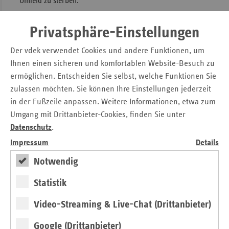
Umfeld zu sterben.“
Zusatzinformationen für die Redaktion:
Privatsphäre-Einstellungen
Gesetzliche Grundlage für die Förderung notwendiger
Personalkosten der ambulanten Hospizdienste ist § 39a
Der vdek verwendet Cookies und andere Funktionen, um
Sozialgesetzbuch V (SGB V). Danach werden die
Ihnen einen sicheren und komfortablen Website-Besuch zu
ambulanten Hospizdienste auf Basis der jeweilig
ermöglichen. Entscheiden Sie selbst, welche Funktionen Sie
erbrachten Leistungseinheiten und unter Berücksichtigung
zulassen möchten. Sie können Ihre Einstellungen jederzeit
der aktuellen monatlichen Bezugsgröße gefördert. Im Jahr
in der Fußzeile anpassen. Weitere Informationen, etwa zum
2012 beträgt der Förderbetrag je Leistungseinheit 288,75
Umgang mit Drittanbieter-Cookies, finden Sie unter
Euro (2010/2011 jeweils 281,05 Euro).
Datenschutz
.
Impressum
Details
Notwendig
Kontakt
Statistik
Birgit Tillmann
Video-Streaming & Live-Chat (Drittanbieter)
Verband der Ersatzkassen e. V. (vdek)
Google (Drittanbieter)