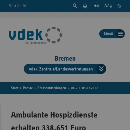
Suche
Seite
RSS
Startseite
Feed
einblenden
Drucken
abonni
Schrift
/
ausblenden
der
Menü
Seite
ändern
Bremen
vdek-Zentrale/Landesvertretungen
Verband
der
Ersatzka
Start
Presse
Pressemitteilungen
2012
05.07.2012
Bun
Ambulante Hospizdienste
erhalten 338.651 Euro