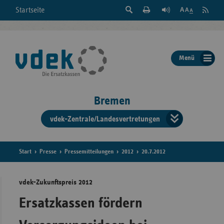
Suche
Seite
RSS
Startseite
Feed
einblenden
Drucken
abonni
Schrift
/
ausblenden
der
Menü
Seite
ändern
Bremen
vdek-Zentrale/Landesvertretungen
Verband
der
Ersatzka
Start
Presse
Pressemitteilungen
2012
20.7.2012
vdek-Zukunftspreis 2012
Bun
Ersatzkassen fördern