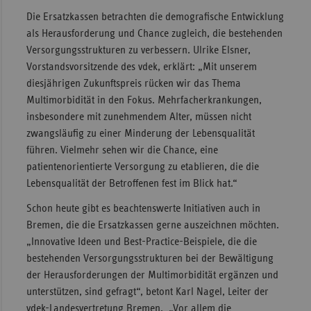
Die Ersatzkassen betrachten die demografische Entwicklung
Sac
als Herausforderung und Chance zugleich, die bestehenden
Sac
Versorgungsstrukturen zu verbessern. Ulrike Elsner,
An
Vorstandsvorsitzende des vdek, erklärt: „Mit unserem
diesjährigen Zukunftspreis rücken wir das Thema
Sch
Multimorbidität in den Fokus. Mehrfacherkrankungen,
Ho
insbesondere mit zunehmendem Alter, müssen nicht
Thü
zwangsläufig zu einer Minderung der Lebensqualität
führen. Vielmehr sehen wir die Chance, eine
patientenorientierte Versorgung zu etablieren, die die
Lebensqualität der Betroffenen fest im Blick hat.“
Schon heute gibt es beachtenswerte Initiativen auch in
Bremen, die die Ersatzkassen gerne auszeichnen möchten.
„Innovative Ideen und Best-Practice-Beispiele, die die
bestehenden Versorgungsstrukturen bei der Bewältigung
der Herausforderungen der Multimorbidität ergänzen und
unterstützen, sind gefragt“, betont Karl Nagel, Leiter der
vdek-Landesvertretung Bremen. „Vor allem die