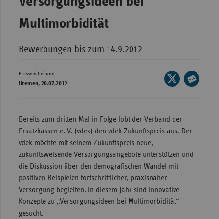
Versorgungsideen bei
Wür
Multimorbidität
Bay
Ber
Bewerbungen bis zum 14.9.2012
Bre
Pressemitteilung
Seite
Ha
Bremen, 20.07.2012
auf
Seite
Hes
X
per
teilen
Mec
E-
Bereits zum dritten Mal in Folge lobt der Verband der
Vo
Mail
Ersatzkassen e. V. (vdek) den vdek-Zukunftspreis aus. Der
teilen
vdek möchte mit seinem Zukunftspreis neue,
Nie
zukunftsweisende Versorgungsangebote unterstützen und
Nor
die Diskussion über den demografischen Wandel mit
Wes
positiven Beispielen fortschrittlicher, praxisnaher
Rhe
Versorgung begleiten. In diesem Jahr sind innovative
Konzepte zu „Versorgungsideen bei Multimorbidität“
gesucht.
Saa