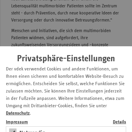
Lebensqualität multimorbider Patienten sollte im Zentrum
steht - durch Prävention, durch neue kooperative Ideen der
Versorgung oder durch innovative Betreuungsformen.“
Menschen und Initiativen, die sich dem multimorbiden
Patienten widmen, sind aufgefordert, ihre
zukunftsweisenden Versorgungsideen und –konzepte
schriftlich beim vdek einzureichen. Die Bewerbungsfrist
Privatsphäre-Einstellungen
läuft noch bis zum 14.9.2012. Insgesamt wird ein Preisgeld
von 20.000 Euro ausgelobt.
Der vdek verwendet Cookies und andere Funktionen, um
Ihnen einen sicheren und komfortablen Website-Besuch zu
Die Jury besteht aus:
ermöglichen. Entscheiden Sie selbst, welche Funktionen Sie
Herrn
Christian Zahn
(Juryvorsitz),
zulassen möchten. Sie können Ihre Einstellungen jederzeit
Verbandsvorsitzender des Verbandes der
in der Fußzeile anpassen. Weitere Informationen, etwa zum
Ersatzkassen e. V. (vdek)
Umgang mit Drittanbieter-Cookies, finden Sie unter
Herrn
Prof. Dr. Attila Altiner
, Direktor des Instituts für
Datenschutz
.
Allgemeinmedizin der Universität Rostock (angefragt)
Impressum
Details
Herrn
Prof. Dr. Klaus Dörner
, Psychiater und