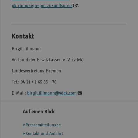
pk_campaign=pm_zukunftspreis
.
Kontakt
Birgit Tillmann
Verband der Ersatzkassen e. V. (vdek)
Landesvertretung Bremen
Tel.: 04 21 / 1 65 65 - 76
E-Mail:
birgit.tillmann@vdek.com
Seitennavigation
Seitenleiste
Auf einen Blick
mit
Pressemitteilungen
weiteren
Informationen
Kontakt und Anfahrt