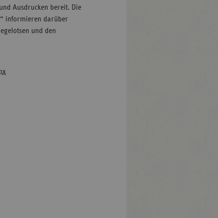
nd Ausdrucken bereit. Die
g“ informieren darüber
flegelotsen und den
px