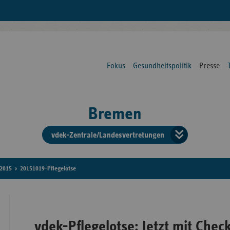
Fokus
Gesundheitspolitik
Presse
Bremen
vdek-Zentrale/Landesvertretungen
Verba
der
2015
20151019-Pflegelotse
Ersat
vdek-Pflegelotse: Jetzt mit Check
Bun