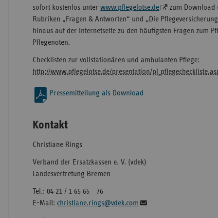
sofort kostenlos unter
www.pflegelotse.de
zum Download u
Rubriken „Fragen & Antworten“ und „Die Pflegeversicherun
hinaus auf der Internetseite zu den häufigsten Fragen zum P
Pflegenoten.
Checklisten zur vollstationären und ambulanten Pflege:
http://www.pflegelotse.de/presentation/pl_pflegecheckliste.as
Pressemitteilung als Download
Kontakt
Christiane Rings
Verband der Ersatzkassen e. V. (vdek)
Landesvertretung Bremen
Tel.: 04 21 / 1 65 65 - 76
E-Mail:
christiane.rings@vdek.com