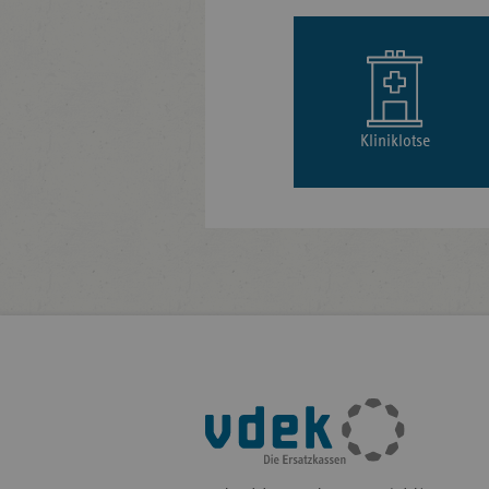
Kliniklotse
Fußleisten-
Navigation