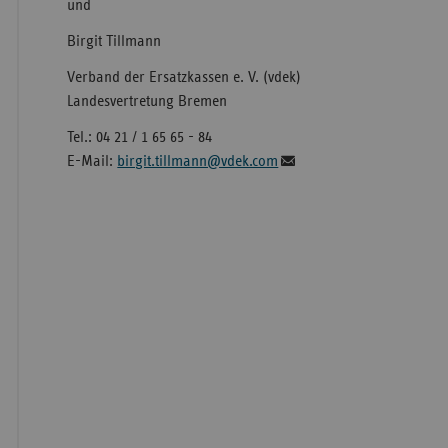
und
Birgit Tillmann
Verband der Ersatzkassen e. V. (vdek)
Landesvertretung Bremen
Tel.: 04 21 / 1 65 65 - 84
E-Mail:
birgit.tillmann@vdek.com