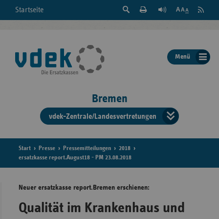
Suche
Seite
RSS
Startseite
Feed
einblenden
Drucken
abonni
Schrift
/
ausblenden
der
Menü
Seite
ändern
Bremen
vdek-Zentrale/Landesvertretungen
Verband
der
Ersatzka
Start
Presse
Pressemitteilungen
2018
ersatzkasse report.August18 - PM 23.08.2018
Neuer ersatzkasse report.Bremen erschienen:
Bun
Qualität im Krankenhaus und