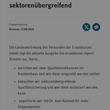
sektorenübergreifend
Wür
Bay
Ber
Pressemitteilung
Seite
Bremen, 23.08.2018
auf
Bre
Seite
X
per
Ha
teilen
E-
Die Landesvertretung des Verbandes der Ersatzkassen
Hes
Mail
(vdek) legt die aktuelle Ausgabe des ersatzkasse report.
teilen
Mec
Bremen vor. Darin…
Vo
berichten wir über Qualitätsindikatoren im
Nie
Krankenhaus und wie diese umgesetzt werden sollten
Nor
betrachten wir sektorenübergreifende
Wes
Qualitätssicherung und wie diese verbessert werden
kann
Rhe
appellieren wir mit Dr. Axel Rahmel für mehr
Organspenden
Saa