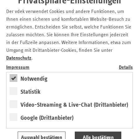
Privatsphäre-Einstellungen
E-Mail:
christiane.rings@vdek.com
Der vdek verwendet Cookies und andere Funktionen, um
und
Ihnen einen sicheren und komfortablen Website-Besuch zu
ermöglichen. Entscheiden Sie selbst, welche Funktionen Sie
Birgit Tillmann
zulassen möchten. Sie können Ihre Einstellungen jederzeit
Verband der Ersatzkassen e. V. (vdek)
in der Fußzeile anpassen. Weitere Informationen, etwa zum
Landesvertretung Bremen
Umgang mit Drittanbieter-Cookies, finden Sie unter
Datenschutz
.
Tel.: 04 21 / 1 65 65 - 84
E-Mail:
birgit.tillmann@vdek.com
Impressum
Details
Notwendig
Seitennavigation
Seitenleiste
Auf einen Blick
Statistik
mit
Pressemitteilungen
weiteren
Video-Streaming & Live-Chat (Drittanbieter)
Informationen
Kontakt und Anfahrt
Veranstaltungen
Google (Drittanbieter)
Fokus
Auswahl bestätigen
Alle bestätigen