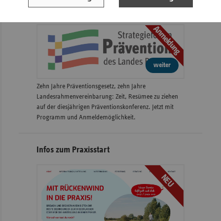
6. Präventionskonferenz am 23.09.2026
Anmeldung
weiter
Zehn Jahre Präventionsgesetz, zehn Jahre
Landesrahmenvereinbarung: Zeit, Resümee zu ziehen
auf der diesjährigen Präventionskonferenz. Jetzt mit
Programm und Anmeldemöglichkeit.
Infos zum Praxisstart
NEU