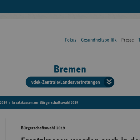
Fokus
Gesundheitspolitik
Presse
Bremen
vdek-Zentrale/Landesvertretungen
Verba
der
2019
Ersatzkassen zur Bürgerschaftswahl 2019
Ersat
Bürgerschaftswahl 2019
Bun