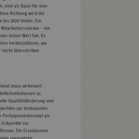
 sind als Basis für eine
diese Richtung wird die
 bis 2020 leisten. Ein
 Mitarbeiterreserven – ein
einen hohen Wert hat. Es
ation herbeizuführen, wo
leicht überschritten
enst muss verbessert
 Notfallambulanzen zu
andte Qualitätsförderung und
utachten zur Ambulanten
m Portalpraxenkonzept als
n Eckpunkte zur
lossen. Die Ersatzkassen
Bremen umzusetzen.