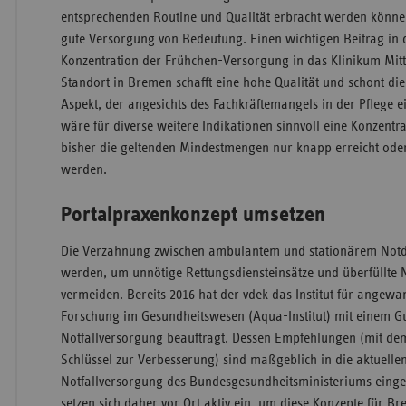
entsprechenden Routine und Qualität erbracht werden können,
gute Versorgung von Bedeutung. Einen wichtigen Beitrag in 
Konzentration der Frühchen-Versorgung in das Klinikum Mitte
Standort in Bremen schafft eine hohe Qualität und schont die
Aspekt, der angesichts des Fachkräftemangels in der Pflege 
wäre für diverse weitere Indikationen sinnvoll eine Konzentr
bisher die geltenden Mindestmengen nur knapp erreicht oder 
werden.
Portalpraxenkonzept umsetzen
Die Verzahnung zwischen ambulantem und stationärem Notdi
werden, um unnötige Rettungsdiensteinsätze und überfüllte
vermeiden. Bereits 2016 hat der vdek das Institut für angew
Forschung im Gesundheitswesen (Aqua-Institut) mit einem G
Notfallversorgung beauftragt. Dessen Empfehlungen (mit de
Schlüssel zur Verbesserung) sind maßgeblich in die aktuelle
Notfallversorgung des Bundesgesundheitsministeriums eingef
setzen sich daher vor Ort aktiv ein, um diese Konzepte für 