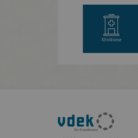
Kliniklotse
Fußleisten-
Navigation