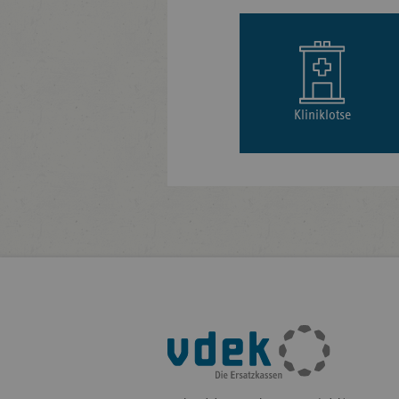
Kliniklotse
Fußleisten-
Navigation