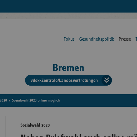
Fokus
Gesundheitspolitik
Presse
Bremen
vdek-Zentrale/Landesvertretungen
Verba
der
2020
Sozialwahl 2023 online möglich
Ersat
Sozialwahl 2023
Bun