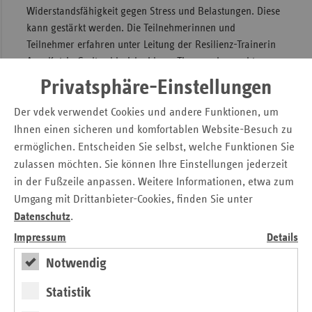
Widerstandsfähigkeit gegen Stress und Belastungen. Diese
kann gestärkt werden. Die Teilnehmerinnen und
Teilnehmer erfahren unter Leitung der Resilienz-Trainerin
Ann-Katrin Godt zahlreiche Ideen, Tipps und erprobte
Methoden, um mit schwierigen Situationen besser
Privatsphäre-Einstellungen
umgehen zu können und die eigene Gesundheit und
Lebensfreude zu stärken.
Der vdek verwendet Cookies und andere Funktionen, um
Ihnen einen sicheren und komfortablen Website-Besuch zu
Im Kurs ist Gelegenheit, sich mit Menschen auszutauschen,
ermöglichen. Entscheiden Sie selbst, welche Funktionen Sie
die sich in ähnlichen Lebenssituationen befinden, und
zulassen möchten. Sie können Ihre Einstellungen jederzeit
Kontakte zu knüpfen. Auch dies ist ein wichtiger Baustein
in der Fußzeile anpassen. Weitere Informationen, etwa zum
zur Stärkung von Resilienz. Durch das Projekt kann auch
Umgang mit Drittanbieter-Cookies, finden Sie unter
eine Betreuung der zu pflegenden Person vor Ort
Datenschutz
.
gewährleistet werden. Anmeldungen und weitere
Informationen erhalten Interessierte bei Jürgen Weemeyer,
Impressum
Details
Projektkoordination vacances, unter Telefon 04 21/ 70 60 77.
Notwendig
Pressemitteilung vom 21.02.2022 als Download
Statistik
"Wo bleibe ich als pflegender Angehöriger?"