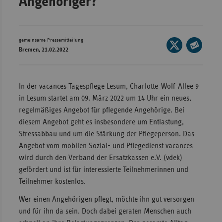
Angehöriger?"
Wür
Bay
gemeinsame Pressemitteilung
Seite
Ber
Bremen, 21.02.2022
auf
Seite
Bre
X
per
teilen
E-
Ha
In der vacances Tagespflege Lesum, Charlotte-Wolf-Allee 9
Mail
in Lesum startet am 09. März 2022 um 14 Uhr ein neues,
Hes
teilen
regelmäßiges Angebot für pflegende Angehörige. Bei
Mec
diesem Angebot geht es insbesondere um Entlastung,
Vo
Stressabbau und um die Stärkung der Pflegeperson. Das
Nie
Angebot vom mobilen Sozial- und Pflegedienst vacances
wird durch den Verband der Ersatzkassen e.V. (vdek)
Nor
gefördert und ist für interessierte Teilnehmerinnen und
Wes
Teilnehmer kostenlos.
Rhe
Wer einen Angehörigen pflegt, möchte ihn gut versorgen
und für ihn da sein. Doch dabei geraten Menschen auch
Saa