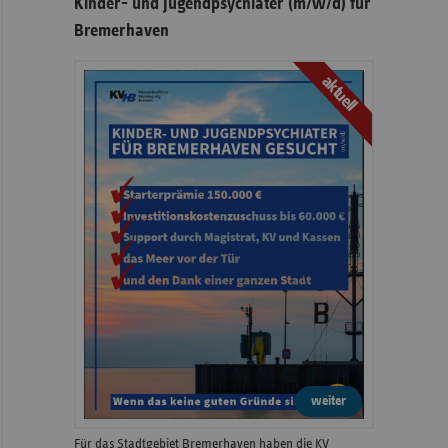
Kinder- und Jugendpsychiater (m/w/d) für
Bremerhaven
aktuell
weiter
Für das Stadtgebiet Bremerhaven haben die KV