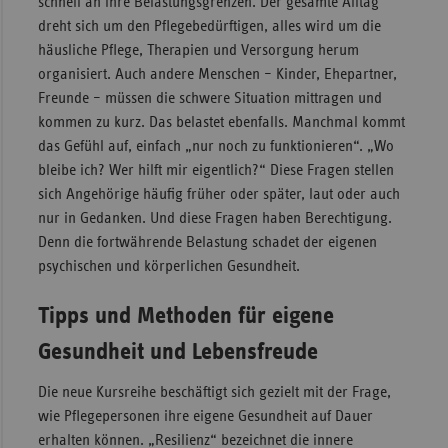
schnell an ihre Belastungsgrenzen. Der gesamte Alltag
dreht sich um den Pflegebedürftigen, alles wird um die
Sac
häusliche Pflege, Therapien und Versorgung herum
Sac
organisiert. Auch andere Menschen – Kinder, Ehepartner,
An
Freunde – müssen die schwere Situation mittragen und
Sch
kommen zu kurz. Das belastet ebenfalls. Manchmal kommt
Ho
das Gefühl auf, einfach „nur noch zu funktionieren“. „Wo
bleibe ich? Wer hilft mir eigentlich?“ Diese Fragen stellen
Thü
sich Angehörige häufig früher oder später, laut oder auch
nur in Gedanken. Und diese Fragen haben Berechtigung.
Denn die fortwährende Belastung schadet der eigenen
psychischen und körperlichen Gesundheit.
Tipps und Methoden für eigene
Gesundheit und Lebensfreude
Die neue Kursreihe beschäftigt sich gezielt mit der Frage,
wie Pflegepersonen ihre eigene Gesundheit auf Dauer
erhalten können. „Resilienz“ bezeichnet die innere