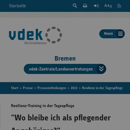
Suche
Seite
RSS
Startseite
Feed
einblenden
Drucken
abonni
Schrift
/
ausblenden
der
Menü
Seite
ändern
Bremen
vdek-Zentrale/Landesvertretungen
Verband
der
Ersatzka
Start
Presse
Pressemitteilungen
2022
Resilienz in der Tagespflege
Resilienz-Training in der Tagespflege
Bun
"Wo bleibe ich als pflegender