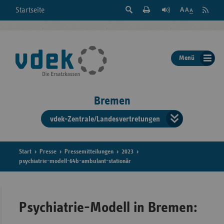
Suche
Seite
RSS
Startseite
Feed
einblenden
Drucken
abonni
Schrift
/
ausblenden
der
Menü
Seite
ändern
Bremen
vdek-Zentrale/Landesvertretungen
Verband
der
Ersatzka
Start
Presse
Pressemitteilungen
2023
psychiatrie-modell-64b-ambulant-stationär
Bun
Psychiatrie-Modell in Bremen: