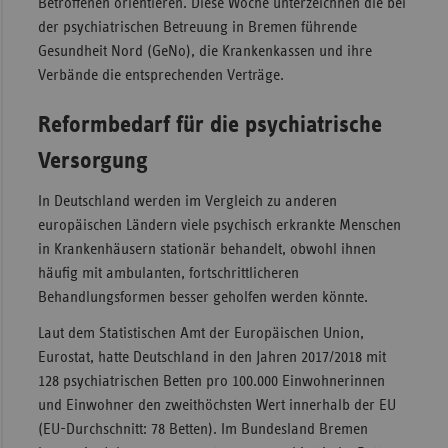
Betroffenen orientieren. Diese Woche unterzeichnen die bei
der psychiatrischen Betreuung in Bremen führende
Sac
Gesundheit Nord (GeNo), die Krankenkassen und ihre
Sac
Verbände die entsprechenden Verträge.
An
Sch
Reformbedarf für die psychiatrische
Ho
Versorgung
Thü
In Deutschland werden im Vergleich zu anderen
europäischen Ländern viele psychisch erkrankte Menschen
in Krankenhäusern stationär behandelt, obwohl ihnen
häufig mit ambulanten, fortschrittlicheren
Behandlungsformen besser geholfen werden könnte.
Laut dem Statistischen Amt der Europäischen Union,
Eurostat, hatte Deutschland in den Jahren 2017/2018 mit
128 psychiatrischen Betten pro 100.000 Einwohnerinnen
und Einwohner den zweithöchsten Wert innerhalb der EU
(EU-Durchschnitt: 78 Betten). Im Bundesland Bremen