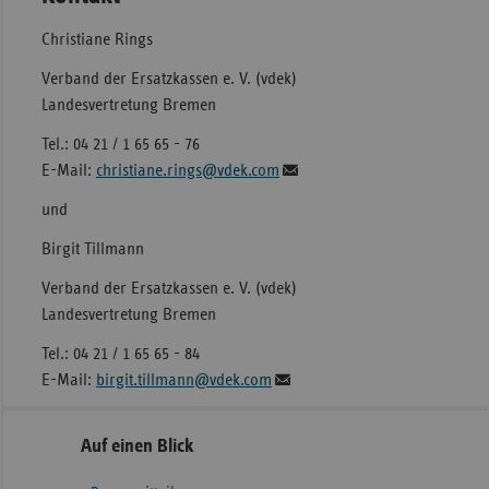
Christiane Rings
Verband der Ersatzkassen e. V. (vdek)
Landesvertretung Bremen
Tel.: 04 21 / 1 65 65 - 76
E-Mail:
christiane.rings@vdek.com
und
Birgit Tillmann
Verband der Ersatzkassen e. V. (vdek)
Landesvertretung Bremen
Tel.: 04 21 / 1 65 65 - 84
E-Mail:
birgit.tillmann@vdek.com
Seitennavigation
Seitenleiste
Auf einen Blick
mit