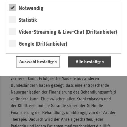
Notwendig
Innovatives Psychiatrie-Modell in der
Gesundheit Nord
Statistik
In Bremen startet jetzt das Psychiatrie-Modell in der GeNo,
Video-Streaming & Live-Chat (Drittanbieter)
das ein entscheidender Schritt in der Umsetzung der
Google (Drittanbieter)
Psychiatrie-Reform ist. Dieses Modell ermöglicht eine
flexible und individuell angepasste Behandlung, die je nach
Bedarf zwischen vollstationär, tagesklinisch, ambulant im
Auswahl bestätigen
Alle bestätigen
Rahmen der psychiatrischen Institutsambulanz und einer
aufsuchenden Behandlung im Zuhause der Betroffenen
variieren kann. Erfolgreiche Modelle aus anderen
Bundesländern haben gezeigt, dass eine entsprechende
Neuorganisation der Finanzierung das Behandlungsumfeld
verändern kann. Eine zwischen allen Krankenkassen und
der Klinik verhandelte Garantie sichert der GeNo die
Finanzierung der Behandlung, unabhängig von der Art der
Therapie. Dadurch wird der Anreiz geschaffen, jeder
Patientin und jedem Patienten maßgeschneidert die Hilfe