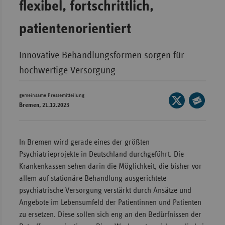
flexibel, fortschrittlich,
Wür
patientenorientiert
Bay
Ber
Innovative Behandlungsformen sorgen für
Bre
hochwertige Versorgung
Ha
gemeinsame Pressemitteilung
Seite
Hes
Bremen, 21.12.2023
auf
Seite
Mec
X
per
Vo
teilen
E-
In Bremen wird gerade eines der größten
Nie
Mail
Psychiatrieprojekte in Deutschland durchgeführt. Die
teilen
Nor
Krankenkassen sehen darin die Möglichkeit, die bisher vor
Wes
allem auf stationäre Behandlung ausgerichtete
psychiatrische Versorgung verstärkt durch Ansätze und
Rhe
Angebote im Lebensumfeld der Patientinnen und Patienten
zu ersetzen. Diese sollen sich eng an den Bedürfnissen der
Saa