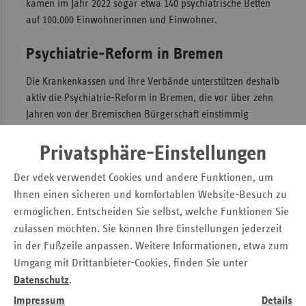
kamen im Jahr 2022 sogar etwa 140 psychiatrische Betten
auf 100.000 Einwohnerinnen und Einwohner.
Psychiatrie-Reform in Bremen
Die Krankenkassen und ihre Verbände unterstützen deshalb
aktiv die Psychiatrie-Reform in Bremen, die vor über zehn
Jahren von der Bremischen Bürgerschaft einstimmig
beschlossen wurde. Ziel der Reform ist es, die gesamte
psychiatrische Versorgung in Bremen regional,
Privatsphäre-Einstellungen
gemeindenah, ambulant und vor allem patientenorientiert
Der vdek verwendet Cookies und andere Funktionen, um
zu gestalten. Dabei sollen stationäre
Ihnen einen sicheren und komfortablen Website-Besuch zu
Behandlungsleistungen unter anderem auch in Angebote
ermöglichen. Entscheiden Sie selbst, welche Funktionen Sie
umgewandelt werden, die den Patientinnen und Patienten
zulassen möchten. Sie können Ihre Einstellungen jederzeit
eine Behandlung zuhause oder ambulant in Wohnortnähe
ermöglichen. Dies ist eine bedeutende Veränderung, denn
in der Fußzeile anpassen. Weitere Informationen, etwa zum
viele Patientinnen und Patienten brauchen kein Bett im
Umgang mit Drittanbieter-Cookies, finden Sie unter
Krankenhaus, sondern benötigen mehr Therapie- und
Datenschutz
.
Unterstützungsangebote.
Impressum
Details