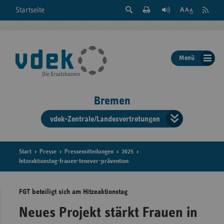
Suche
Seite
RSS
Startseite
Feed
einblenden
Drucken
abonni
Schrift
/
ausblenden
der
Menü
Seite
ändern
Bremen
vdek-Zentrale/Landesvertretungen
Verband
der
Ersatzka
Start
Presse
Pressemitteilungen
2025
hitzeaktionstag-frauen-tenever-prävention
FGT beteiligt sich am Hitzeaktionstag
Bun
Neues Projekt stärkt Frauen in