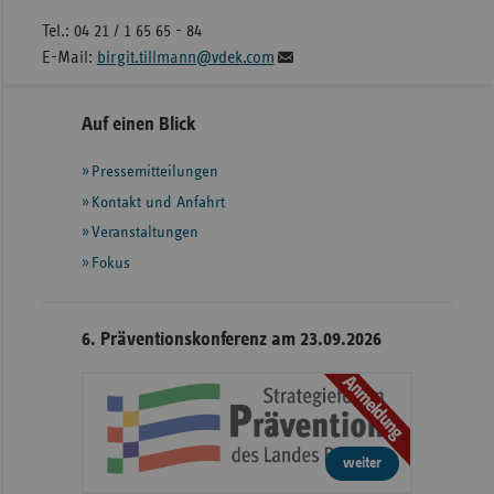
Tel.: 04 21 / 1 65 65 - 84
E-Mail:
birgit.tillmann@vdek.com
Seitennavigation
Seitenleiste
Auf einen Blick
mit
Pressemitteilungen
weiteren
Informationen
Kontakt und Anfahrt
Veranstaltungen
Fokus
6. Präventionskonferenz am 23.09.2026
Anmeldung
weiter