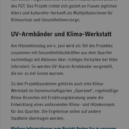
des FGT. Das Projekt richtet sich gezielt an Frauen jeglichen
Sac
Alters und kultureller Herkunft als Multiplikatorinnen für
Sac
Klimaschutz und Gesundheitsvorsorge.
An
UV-Armbänder und Klima-Werkstatt
Sch
Ho
Am Hitzeaktionstag am 4. Juni wird als Teil des Projektes
Thü
zusammen mit Gesundheitsfachkräften aus dem Quartier
nachmittags mit Aktionen über richtiges Verhalten bei Hitze
informiert. So werden UV-Alarm-Armbänder vorgestellt,
die vor zu viel Sonne warnen.
Zu den Projektbausteinen gehören auch eine Klima-
Werkstatt im Gemeinschaftsgarten „Querbeet", regelmäßige
Klima-Brunches mit Ernährungsberatung sowie die
Entwicklung eines umfassenden Klima- und Hitzekonzepts
für das Quartier. Die Ergebnisse sollen auf andere
Stadtteile übertragen werden.
Weitere Informationen zum Projekt finden Sie in unserem