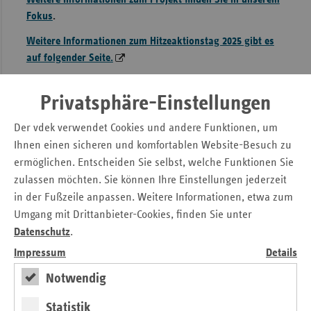
Fokus
.
Weitere Informationen zum Hitzeaktionstag 2025 gibt es
auf folgender Seite.
Über den
FGT
:
Privatsphäre-Einstellungen
Der Verein „Frauen und Gesundheit e.V. Frauengesundheit
in Tenever" setzt sich seit Jahren für die
Der vdek verwendet Cookies und andere Funktionen, um
Gesundheitsförderung von Frauen im Bremer Stadtteil
Ihnen einen sicheren und komfortablen Website-Besuch zu
Tenever ein und entwickelt niedrigschwellige,
ermöglichen. Entscheiden Sie selbst, welche Funktionen Sie
kultursensible Angebote.
zulassen möchten. Sie können Ihre Einstellungen jederzeit
Über das
GKV-Bündnis für Gesundheit im Land Bremen
in der Fußzeile anpassen. Weitere Informationen, etwa zum
:
Umgang mit Drittanbieter-Cookies, finden Sie unter
Datenschutz
.
Das GKV-Bündnis für Gesundheit ist eine gemeinsame
Initiative der gesetzlichen Krankenkassen, die Projekte zur
Impressum
Details
Gesundheitsförderung und Prävention in Lebenswelten
Notwendig
unterstützt. Ziel ist es, die gesundheitliche
Chancengleichheit zu stärken und gesundheitsfördernde
Statistik