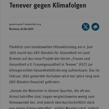
Tenever gegen Klimafolgen
Wür
Bay
Ber
gemeinsame Pressemitteilung
Seite
Bremen, 02.06.2025
auf
Bre
Seite
X
per
Ha
teilen
E-
Pünktlich zum bundesweiten Hitzeaktionstag am 4. Juni
Hes
Mail
2025 macht das GKV-Bündnis für Gesundheit im Land
teilen
Mec
Bremen auf das neue Projekt des Verein „Frauen und
Vo
Gesundheit e.V. Frauengesundheit in Tenever" (FGT) zur
klimagerechten Gesundheitsförderung aufmerksam. Das im
Nie
Februar 2025 gestartete Vorhaben wird vier Jahre lang vom
Nor
GKV-Bündnis finanziell gefördert.
Wes
„Gerade die Menschen in diesem Quartier, die oft von
Rhe
Armut betroffen sind, tragen vergleichsweise wenig zum
Klimawandel bei, sind jedoch überdurchschnittlich stark
Saa
von seinen Folgen betroffen", erklärt Maaike Lohof, Leiterin