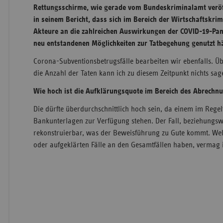
Rettungsschirme, wie gerade vom Bundeskriminalamt veröffe
in seinem Bericht, dass sich im Bereich der Wirtschaftskrimi
Akteure an die zahlreichen Auswirkungen der COVID-19-Pa
neu entstandenen Möglichkeiten zur Tatbegehung genutzt hä
Corona-Subventionsbetrugsfälle bearbeiten wir ebenfalls. 
die Anzahl der Taten kann ich zu diesem Zeitpunkt nichts sag
Wie hoch ist die Aufklärungsquote im Bereich des Abrechn
Die dürfte überdurchschnittlich hoch sein, da einem im Rege
Bankunterlagen zur Verfügung stehen. Der Fall, beziehungswe
rekonstruierbar, was der Beweisführung zu Gute kommt. Wel
oder aufgeklärten Fälle an den Gesamtfällen haben, vermag ic