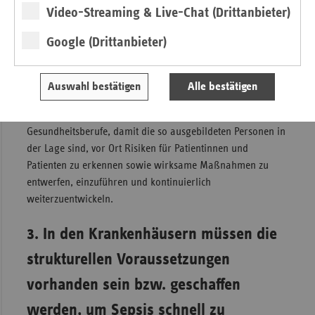
Video-Streaming & Live-Chat (Drittanbieter)
sich auf unserer Webseite
www.deutschland-erkennt-
sepsis.de
.
Google (Drittanbieter)
Der Fokus auf Sepsis ist wichtig, aber alleine nicht
ausreichend: Patientensicherheit als eigenes Lernfeld mit
Auswahl bestätigen
Alle bestätigen
allen dazu nötigen Kenntnissen und Fertigkeiten gehört an
zentraler Stelle in die Aus- und Weiterbildung aller
Gesundheitsberufe, damit die so ausgebildeten Personen in
der Lage sind, vor Ort Risiken für Patientinnen und
Patienten zu erkennen sowie wirksame Maßnahmen zu
entwerfen, einzuführen und kontinuierlich
weiterzuentwickeln.
3. In den Krankenhäusern müssen die
strukturellen Voraussetzungen
vorhanden sein bzw. geschaffen
werden, um Sepsis schnell zu