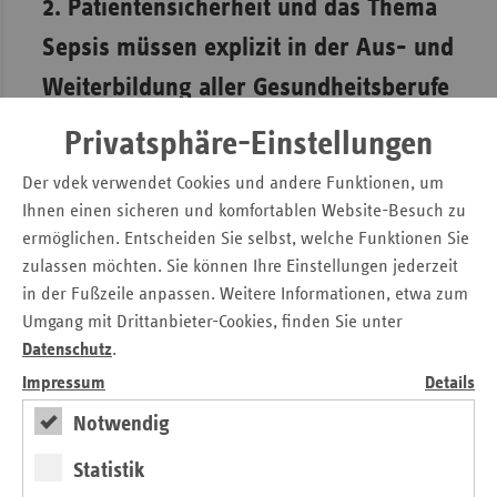
2. Patientensicherheit und das Thema
Sepsis müssen explizit in der Aus- und
Weiterbildung aller Gesundheitsberufe
verankert werden.
Privatsphäre-Einstellungen
Da sich eine Sepsis sowohl innerhalb als auch außerhalb
Der vdek verwendet Cookies und andere Funktionen, um
des Krankenhauses aus den verschiedensten Situationen
Ihnen einen sicheren und komfortablen Website-Besuch zu
entwickeln kann, können die Angehörigen aller
ermöglichen. Entscheiden Sie selbst, welche Funktionen Sie
Gesundheitsberufe zur ersten Anlaufstelle von Betroffenen
zulassen möchten. Sie können Ihre Einstellungen jederzeit
im Gesundheitssystem werden: vom Personal in den
in der Fußzeile anpassen. Weitere Informationen, etwa zum
ambulanten Praxen über die Apotheken, die Pflegekräfte in
Umgang mit Drittanbieter-Cookies, finden Sie unter
der Langzeitpflege und die therapeutischen Kontakte bis hin
Datenschutz
.
zum Rettungsdienst. Deshalb müssen die Angehörigen aller
Impressum
Details
Gesundheitsberufe und Fachrichtungen besser darin
geschult werden, die Symptome einer Sepsis zu erkennen,
Notwendig
ernst zu nehmen und entsprechend zu handeln. Letztes Jahr
hat das APS eine Handlungsempfehlung zur Sepsis
Statistik
veröffentlicht, die kostenlos erhältlich ist. Informieren Sie