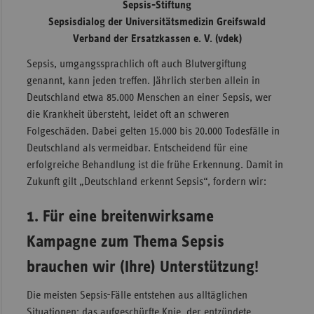
Sepsis-Stiftung
Sac
Sepsisdialog der Universitätsmedizin Greifswald
Verband der Ersatzkassen e. V. (vdek)
Sac
An
Sepsis, umgangssprachlich oft auch Blutvergiftung
genannt, kann jeden treffen. Jährlich sterben allein in
Sch
Deutschland etwa 85.000 Menschen an einer Sepsis, wer
Ho
die Krankheit übersteht, leidet oft an schweren
Thü
Folgeschäden. Dabei gelten 15.000 bis 20.000 Todesfälle in
Deutschland als vermeidbar. Entscheidend für eine
erfolgreiche Behandlung ist die frühe Erkennung. Damit in
Zukunft gilt „Deutschland erkennt Sepsis“, fordern wir:
1. Für eine breitenwirksame
Kampagne zum Thema Sepsis
brauchen wir (Ihre) Unterstützung!
Die meisten Sepsis-Fälle entstehen aus alltäglichen
Situationen: das aufgeschürfte Knie, der entzündete