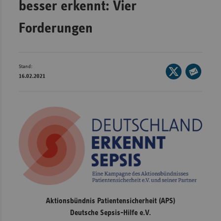
besser erkennt: Vier
Wür
Forderungen
Bay
Ber
Bre
Stand:
Seite
16.02.2021
auf
Ha
Seite
X
per
Hes
teilen
E-
Mec
Mail
Vo
teilen
Nie
Nor
Wes
Rhe
Aktionsbündnis Patientensicherheit (APS)
Deutsche Sepsis-Hilfe e.V.
Saa