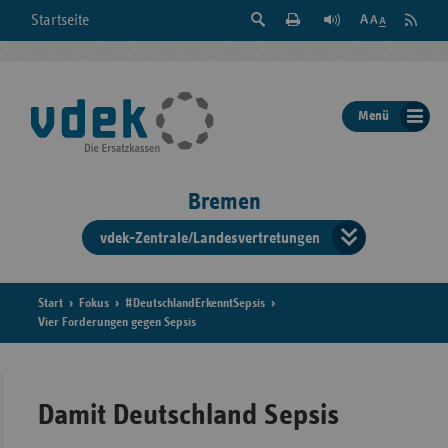
Suche
Seite
RSS
Startseite
Feed
einblenden
Drucken
abonni
Schrift
/
ausblenden
der
Menü
Seite
ändern
Bremen
vdek-Zentrale/Landesvertretungen
Verband
der
Ersatzka
Start
Fokus
#DeutschlandErkenntSepsis
Vier Forderungen gegen Sepsis
Bun
Damit Deutschland Sepsis