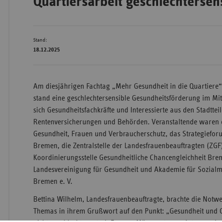
Quartiersarbeit geschlechtersen
Stand:
Wür
18.12.2025
Bay
Ber
Am diesjährigen Fachtag „Mehr Gesundheit in die Quartiere
Bre
stand eine geschlechtersensible Gesundheitsförderung im Mi
Ha
sich Gesundheitsfachkräfte und Interessierte aus den Stadttei
Rentenversicherungen und Behörden. Veranstaltende waren d
Hes
Gesundheit, Frauen und Verbraucherschutz, das Strategiefor
Mec
Bremen, die Zentralstelle der Landesfrauenbeauftragten (ZGF
Vo
Koordinierungsstelle Gesundheitliche Chancengleichheit Bre
Landesvereinigung für Gesundheit und Akademie für Sozialm
Nie
Bremen e. V.
Nor
Bettina Wilhelm, Landesfrauenbeauftragte, brachte die Notwe
Wes
Themas in ihrem Grußwort auf den Punkt: „Gesundheit und G
Rhe