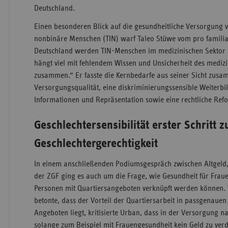
Deutschland.
Einen besonderen Blick auf die gesundheitliche Versorgung v
nonbinäre Menschen (TIN) warf Taleo Stüwe vom pro famili
Deutschland werden TIN-Menschen im medizinischen Sektor b
hängt viel mit fehlendem Wissen und Unsicherheit des mediz
zusammen.“ Er fasste die Kernbedarfe aus seiner Sicht zusa
Versorgungsqualität, eine diskriminierungssensible Weiterbi
Informationen und Repräsentation sowie eine rechtliche Ref
Geschlechtersensibilität erster Schritt z
Geschlechtergerechtigkeit
In einem anschließenden Podiumsgespräch zwischen Altgel
der ZGF ging es auch um die Frage, wie Gesundheit für Fra
Personen mit Quartiersangeboten verknüpft werden können
betonte, dass der Vorteil der Quartiersarbeit in passgenaue
Angeboten liegt, kritisierte Urban, dass in der Versorgung 
solange zum Beispiel mit Frauengesundheit kein Geld zu ver