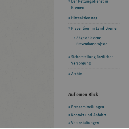
Der Rettungsdienst in
Bremen
Hitzeaktionstag
Prävention im Land Bremen
Abgeschlossene
Präventionsprojekte
Sicherstellung ärztlicher
Versorgung
Archiv
Seitenleiste
Auf einen Blick
mit
Pressemitteilungen
weiteren
Informationen
Kontakt und Anfahrt
Veranstaltungen