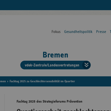
Fokus
Gesundheitspolitik
Presse
Bremen
vdek-Zentrale/Landesvertretungen
Verba
der
remen
Fachtag 2025 zu Geschlechtersensibilität im Quartier
Ersat
Fachtag 2025 des Strategieforums Prävention
Bun