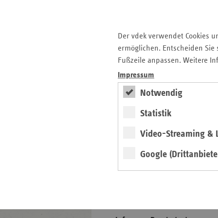
Fokus
Der vdek verwendet Cookies u
6.
ermöglichen. Entscheiden Sie s
Präventionskonferenz
Fußzeile anpassen. Weitere In
am 23.09.2026
Impressum
Anmeldung
Notwendig
weiter
Statistik
Zehn Jahre Präventionsgesetz,
zehn Jahre
Video-Streaming & L
Landesrahmenvereinbarung:
Zeit, Resümee zu ziehen auf
Google (Drittanbiete
der diesjährigen
Präventionskonferenz. Jetzt
mit Programm und
Anmeldemöglichkeit.