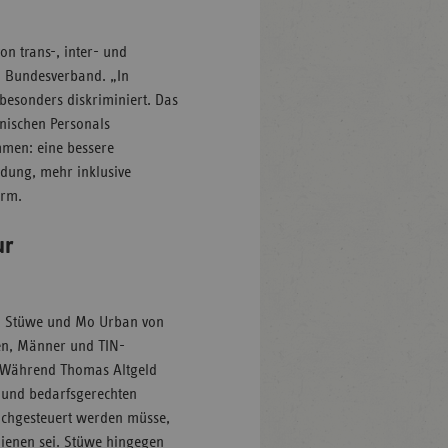
on trans-, inter- und
a Bundesverband. „In
esonders diskriminiert. Das
inischen Personals
mmen: eine bessere
ldung, mehr inklusive
orm.
ur
d, Stüwe und Mo Urban von
uen, Männer und TIN-
. Während Thomas Altgeld
n und bedarfsgerechten
nachgesteuert werden müsse,
dienen sei. Stüwe hingegen