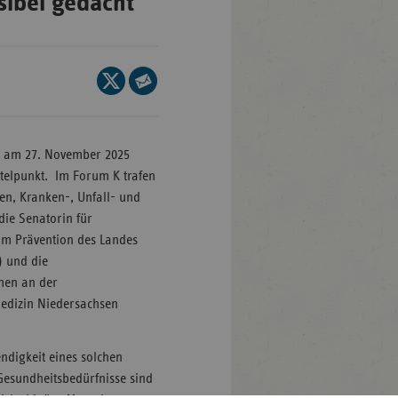
sibel gedacht
Baden-
ttemberg
Seite
auf
Seite
ern
X
per
lin/Brandenburg
teilen
E-
“ am 27. November 2025
men
Mail
ttelpunkt. Im Forum K trafen
teilen
mburg
len, Kranken-, Unfall- und
ie Senatorin für
sen
um Prävention des Landes
klenburg-
) und die
rpommern
men an der
edizin Niedersachsen
dersachsen
drhein-
ndigkeit eines solchen
tfalen
esundheitsbedürfnisse sind
inland-