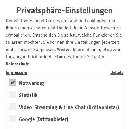
Darüber hinaus nahmen folgende Institutionen teil:
Privatsphäre-Einstellungen
Gesundheitsamt Bremen, BGF-Koordinierungsstelle,
Unfallkasse Bremen, KNAPPSCHAFT, Techniker
Der vdek verwendet Cookies und andere Funktionen, um
Krankenkasse, Koordinierungsstelle Gesundheitliche
Ihnen einen sicheren und komfortablen Website-Besuch zu
Chancengleichheit, hkk, GKV-Bündnis für Gesundheit,
ermöglichen. Entscheiden Sie selbst, welche Funktionen Sie
Arbeitsagentur, Senatorin für Klimaschutz, Umwelt,
zulassen möchten. Sie können Ihre Einstellungen jederzeit
Mobilität, Stadtentwicklung und Wohnungsbau, BARMER,
in der Fußzeile anpassen. Weitere Informationen, etwa zum
IKK gesund plus, DAK-Gesundheit, Senatorin für
Umgang mit Drittanbieter-Cookies, finden Sie unter
Gesundheit, Frauen und Verbraucherschutz, Deutsche
Datenschutz
.
Rentenversicherung Oldenburg-Bremen , Landesverbandes
Impressum
Details
Bremen des Deutschen Städtetages, Deutsche Gesetzliche
Unfallversicherung, Jobcenter Bremen, Jobcenter
Notwendig
Bremerhaven, Gesundheitsamt Bremerhaven.
Statistik
Die nächste Präventionskonferenz wird am 01.10.2024 im
Forum K stattfinden, Schwerpunkt wird "Kinder und
Video-Streaming & Live-Chat (Drittanbieter)
Jugendliche" sein.
Google (Drittanbieter)