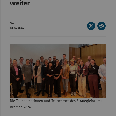
weiter
Wür
Bay
Stand:
Seite
Ber
10.04.2024
auf
Seite
Bre
X
per
Ha
teilen
E-
Mail
Hes
teilen
Mec
Vo
Nie
Nor
Wes
Rhe
Die Teilnehmerinnen und Teilnehmer des Strategieforums
Bremen 2024
Saa