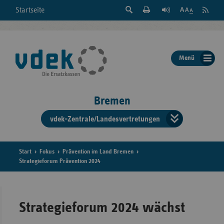
Suche
Seite
RSS
Startseite
Feed
einblenden
Drucken
abonni
Schrift
/
ausblenden
der
Menü
Seite
ändern
Bremen
vdek-Zentrale/Landesvertretungen
Verband
der
Ersatzka
Start
Fokus
Prävention im Land Bremen
Strategieforum Prävention 2024
Bun
Strategieforum 2024 wächst