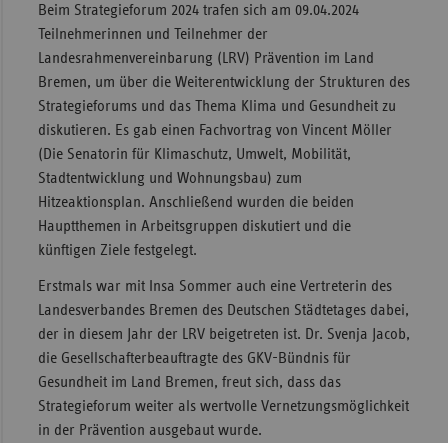
Beim Strategieforum 2024 trafen sich am 09.04.2024
Sac
Teilnehmerinnen und Teilnehmer der
Landesrahmenvereinbarung (LRV) Prävention im Land
Sac
Bremen, um über die Weiterentwicklung der Strukturen des
An
Strategieforums und das Thema Klima und Gesundheit zu
Sch
diskutieren. Es gab einen Fachvortrag von Vincent Möller
Ho
(Die Senatorin für Klimaschutz, Umwelt, Mobilität,
Stadtentwicklung und Wohnungsbau) zum
Thü
Hitzeaktionsplan. Anschließend wurden die beiden
Hauptthemen in Arbeitsgruppen diskutiert und die
künftigen Ziele festgelegt.
Erstmals war mit Insa Sommer auch eine Vertreterin des
Landesverbandes Bremen des Deutschen Städtetages dabei,
der in diesem Jahr der LRV beigetreten ist. Dr. Svenja Jacob,
die Gesellschafterbeauftragte des GKV-Bündnis für
Gesundheit im Land Bremen, freut sich, dass das
Strategieforum weiter als wertvolle Vernetzungsmöglichkeit
in der Prävention ausgebaut wurde.