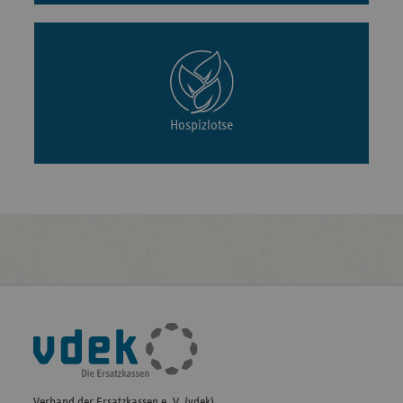
Hospizlotse
Fußleisten-
Navigation
Verband der Ersatzkassen e. V. (vdek)