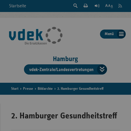
Suche
Seite
RSS
Startseite
Feed
einblenden
Drucken
abonni
Schrift
/
ausblenden
der
Menü
Seite
ändern
Hamburg
vdek-Zentrale/Landesvertretungen
Verband
der
Ersatzka
Start
Presse
Bildarchiv
2. Hamburger Gesundheitstreff
Bun
2. Hamburger Gesundheitstreff