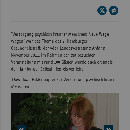
Wür
Seite
auf
Seite
Bay
X
per
Ber
teilen
E-
"Versorgung psychisch kranker Menschen: Neue Wege
Bre
Mail
wagen" war das Thema des 2. Hamburger
teilen
Gesundheitstreffs der vdek-Landesvertretung Anfang
Ha
November 2011. Im Rahmen der gut besuchten
Hes
Veranstaltung mit rund 100 Gästen wurde auch erstmals
Mec
der Hamburger Selbsthilfepreis verliehen.
Vo
Download Faktenpapier zur Versorgung psychisch kranker
Nie
Menschen
Nor
Wes
Rhe
Saa