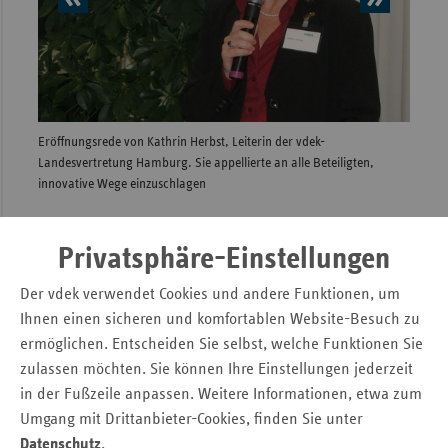
vorheriges
nächs
Sac
Element
Elem
Sac
An
Sch
Eröffnungsrede von Kathrin Herbst, Leiterin der vdek-
Über 1
Ho
Landesvertretung Hamburg. Sie appellierte an alle Beteiligten,
Podium
Thü
innovative Wege einzuschlagen
Möglic
Privatsphäre-Einstellungen
Seitennavigation
Seitenleiste
Auf einen Blick
mit
Der vdek verwendet Cookies und andere Funktionen, um
Pressemitteilungen
weiteren
Ihnen einen sicheren und komfortablen Website-Besuch zu
Informationen
Kontakt und Anfahrt
ermöglichen. Entscheiden Sie selbst, welche Funktionen Sie
Veranstaltungen
zulassen möchten. Sie können Ihre Einstellungen jederzeit
Ansprechpartner
in der Fußzeile anpassen. Weitere Informationen, etwa zum
Umgang mit Drittanbieter-Cookies, finden Sie unter
Datenschutz
.