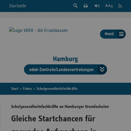
Suche
Seite
RSS
Startseite
Feed
einblenden
Drucken
abonni
Schrift
/
ausblenden
der
Menü
Seite
ändern
Hamburg
vdek-Zentrale/Landesvertretungen
Verband
der
Ersatzka
Start
Fokus
Schulgesundheitsfachkräfte
Schulgesundheitsfachkräfte an Hamburger Grundschulen
Bun
Gleiche Startchancen für