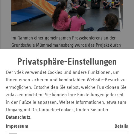
Im Rahmen einer gemeinsamen Pressekonferenz an der
Grundschule Mümmelmannsberg wurde das Projekt durch
die damalige Sozialsenatorin Dr. Melanie Leonhard, den
damaligen Bildungssenator Ties Rabe und Kathrin Herbst,
Privatsphäre-Einstellungen
Leiterin des Verbands der Ersatzkassen, in Hamburg,
Der vdek verwendet Cookies und andere Funktionen, um
vorgestellt. Dabei gingen sie besonders darauf ein, warum
Ihnen einen sicheren und komfortablen Website-Besuch zu
es so wichtig ist, gerade Kinder aus sozial benachteiligten
ermöglichen. Entscheiden Sie selbst, welche Funktionen Sie
Familien in den Blick zu nehmen. Diese haben
zulassen möchten. Sie können Ihre Einstellungen jederzeit
beispielsweise oftmals weniger Platz, um sich zu bewegen,
in der Fußzeile anpassen. Weitere Informationen, etwa zum
etwa weil in ihrem Stadtteil wenig öffentlich zugängliche
Umgang mit Drittanbieter-Cookies, finden Sie unter
Grünflächen vorhanden sind. Oder bei den Eltern gibt es
bisweilen weniger Kapazitäten, ihren Kindern gesunde
Datenschutz
.
Ernährung als Selbstverständlichkeit vorzuleben. In einer
Impressum
Details
modellhaften Bewegungseinheit zeigten