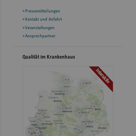
mit
Pressemitteilungen
weiteren
Informationen
Kontakt und Anfahrt
Veranstaltungen
Ansprechpartner
Qualität im Krankenhaus
Interaktiv