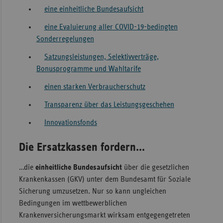
eine einheitliche Bundesaufsicht
Sac
eine Evaluierung aller COVID-19-bedingten
Sac
Sonderregelungen
An
Satzungsleistungen, Selektivverträge,
Sch
Bonusprogramme und Wahltarife
Ho
einen starken Verbraucherschutz
Thü
Transparenz über das Leistungsgeschehen
Innovationsfonds
Die Ersatzkassen fordern...
…die
einheitliche Bundesaufsicht
über die gesetzlichen
Krankenkassen (GKV) unter dem Bundesamt für Soziale
Sicherung umzusetzen. Nur so kann ungleichen
Bedingungen im wettbewerblichen
Krankenversicherungsmarkt wirksam entgegengetreten