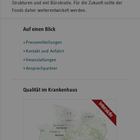
Strukturen und viel Bürokratie. Für die Zukunft sollte der
Fonds daher weiterentwickelt werden.
Seitennavigation
Seitenleiste
Auf einen Blick
mit
Pressemitteilungen
weiteren
Informationen
Kontakt und Anfahrt
Veranstaltungen
Ansprechpartner
Qualität im Krankenhaus
Interaktiv