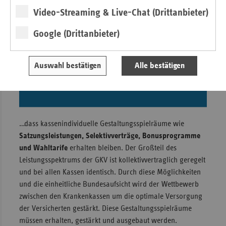
Video-Streaming & Live-Chat (Drittanbieter)
Google (Drittanbieter)
Auswahl bestätigen
Alle bestätigen
…dass kassenindividuelle Gestaltungsspielräume wie
Satzungsleistungen, Selektivverträge, Bonusprogramme
und Wahltarife
erhalten bleiben. Der Großteil des
Leistungsspektrums der GKV ist kollektivvertraglich geregelt
und bei allen Kassen identisch. Durch diese Möglichkeiten
und die einheitliche Bundesaufsicht wird der Wettbewerb
zwischen den Krankenkassen um die optimale Versorgung
der Versicherten gestärkt. Diese Gestaltungsspielräume
müssen erhalten, gestärkt und ausgebaut werden.