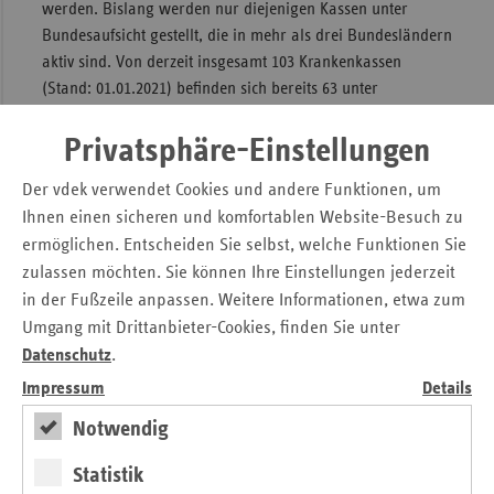
werden. Bislang werden nur diejenigen Kassen unter
Bundesaufsicht gestellt, die in mehr als drei Bundesländern
aktiv sind. Von derzeit insgesamt 103 Krankenkassen
(Stand: 01.01.2021) befinden sich bereits 63 unter
Bundesaufsicht und der Rest unter Aufsicht der jeweiligen
Landesbehörde. Die uneinheitliche Aufsichts- und
Privatsphäre-Einstellungen
Prüfpraxis der jeweiligen Aufsichtsbehörden verzerrt den
Der vdek verwendet Cookies und andere Funktionen, um
Wettbewerb.
Ihnen einen sicheren und komfortablen Website-Besuch zu
…eine
Evaluierung aller COVID-19-bedingten
ermöglichen. Entscheiden Sie selbst, welche Funktionen Sie
Sonderregelungen
. In Pandemiezeiten wurden Dinge
zulassen möchten. Sie können Ihre Einstellungen jederzeit
möglich, die zuvor undenkbar erschienen. Beispielhaft
in der Fußzeile anpassen. Weitere Informationen, etwa zum
stehen hier die Krankschreibung per Telefon oder die
Umgang mit Drittanbieter-Cookies, finden Sie unter
coronabedingte Substitution ärztlicher Leistungen in
Datenschutz
.
bestimmten Bereichen. Solche Regelungen bieten sich auch
Impressum
Details
für die Regelversorgung an. Gemeinsam mit allen
Akteur:innen im Gesundheitssystem sollte geprüft werden,
Notwendig
welche weiteren Maßnahmen in die Regelversorgung
übernommen werden können.
Statistik