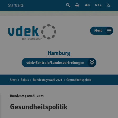
Suche
Seite
RSS
Startseite
Feed
einblenden
Drucken
abonni
Schrift
/
ausblenden
der
Menü
Seite
ändern
Hamburg
vdek-Zentrale/Landesvertretungen
Verband
der
Ersatzka
Start
Fokus
Bundestagswahl 2021
Gesundheitspolitik
Bundestagswahl 2021
Bun
Gesundheitspolitik