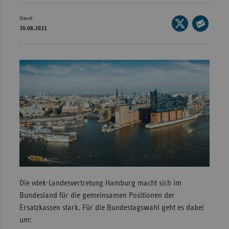
Wür
Stand:
Seite
20.08.2021
Bay
auf
Seite
X
per
Ber
teilen
E-
Bre
Mail
Ha
teilen
Hes
Mec
Vo
Nie
Nor
Wes
Die vdek-Landesvertretung Hamburg macht sich im
Bundesland für die gemeinsamen Positionen der
Rhe
Ersatzkassen stark. Für die Bundestagswahl geht es dabei
um:
Saa