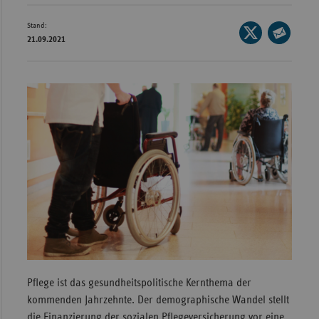
Wür
Stand:
Seite
21.09.2021
Bay
auf
Seite
X
per
Ber
teilen
E-
Bre
Mail
Ha
teilen
Hes
Mec
Vo
Nie
Nor
Wes
Rhe
Pflege ist das gesundheitspolitische Kernthema der
kommenden Jahrzehnte. Der demographische Wandel stellt
Saa
die Finanzierung der sozialen Pflegeversicherung vor eine