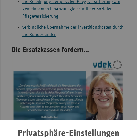
die Beteiligung der privaten Pflegeversicherung am
gemeinsamen Finanzausgleich mit der sozialen
Pflegeversicherung
verbindliche Übernahme der Investitionskosten durch
die Bundesländer
Die Ersatzkassen fordern…
Privatsphäre-Einstellungen