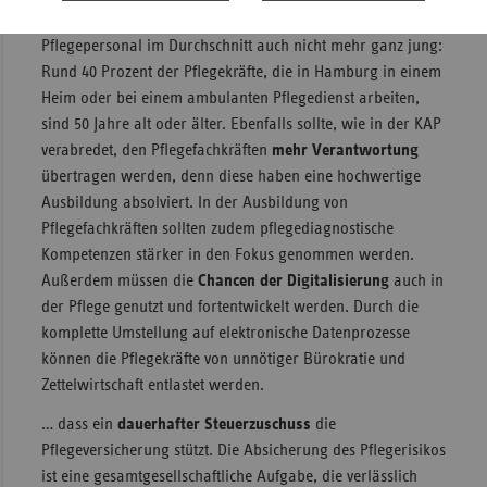
einen pflegerischen Berufsabschluss. Außerdem ist das
Pflegepersonal im Durchschnitt auch nicht mehr ganz jung:
Rund 40 Prozent der Pflegekräfte, die in Hamburg in einem
Heim oder bei einem ambulanten Pflegedienst arbeiten,
sind 50 Jahre alt oder älter. Ebenfalls sollte, wie in der KAP
verabredet, den Pflegefachkräften
mehr Verantwortung
übertragen werden, denn diese haben eine hochwertige
Ausbildung absolviert. In der Ausbildung von
Pflegefachkräften sollten zudem pflegediagnostische
Kompetenzen stärker in den Fokus genommen werden.
Außerdem müssen die
Chancen der Digitalisierung
auch in
der Pflege genutzt und fortentwickelt werden. Durch die
komplette Umstellung auf elektronische Datenprozesse
können die Pflegekräfte von unnötiger Bürokratie und
Zettelwirtschaft entlastet werden.
… dass ein
dauerhafter Steuerzuschuss
die
Pflegeversicherung stützt. Die Absicherung des Pflegerisikos
ist eine gesamtgesellschaftliche Aufgabe, die verlässlich