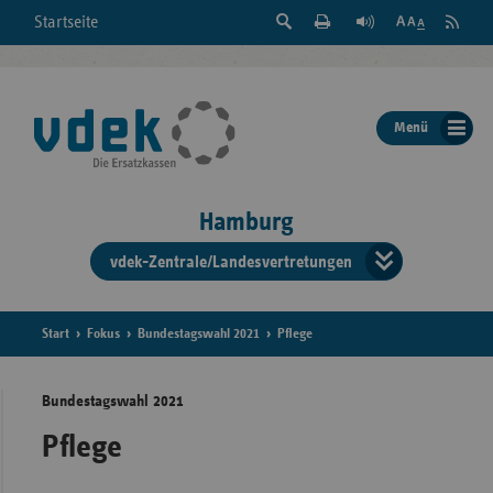
Suche
Seite
RSS
Startseite
Feed
einblenden
Drucken
abonni
Schrift
/
ausblenden
der
Menü
Seite
ändern
Hamburg
vdek-Zentrale/Landesvertretungen
Verband
der
Ersatzka
Start
Fokus
Bundestagswahl 2021
Pflege
Bundestagswahl 2021
Bun
Pflege