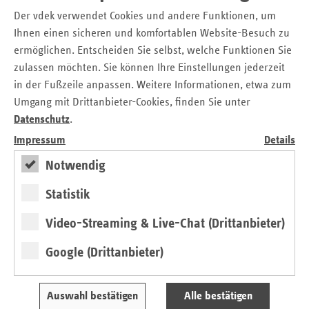
… dass die Tarifpartner ihre Möglichkeiten nutzen, um
für
Der vdek verwendet Cookies und andere Funktionen, um
gute Arbeitsbedingungen in der Pflege
zu sorgen. Dazu
Ihnen einen sicheren und komfortablen Website-Besuch zu
gehören nicht nur angemessene Löhne, sondern auch die
ermöglichen. Entscheiden Sie selbst, welche Funktionen Sie
anderen Rahmenbedingungen - wie Arbeitszeiten,
zulassen möchten. Sie können Ihre Einstellungen jederzeit
Urlaubsansprüche oder Teilzeitregelungen. Nötigenfalls
in der Fußzeile anpassen. Weitere Informationen, etwa zum
muss der Gesetzgeber ohne Eingriffe in die Tarifautonomie
Umgang mit Drittanbieter-Cookies, finden Sie unter
rechtlich nachschärfen. Das wird einen Teil dazu beitragen,
Datenschutz
.
dem Pflegepersonalproblem Herr zu werden.
Impressum
Details
… dass die Vorhaben der
„
Konzertierten Aktion Pflege“
Notwendig
(KAP)
konsequent verfolgt, umgesetzt und unter Beteiligung
aller Akteur:innen auch sinnvoll fortgeschrieben werden.
Statistik
Hier gibt es gesetzgeberisch enormen Aufholbedarf. Dazu
Video-Streaming & Live-Chat (Drittanbieter)
gehört auch, mehr für
Personalgewinnung und -
ausbildung
zu tun. Etwa durch die Anwerbung
Google (Drittanbieter)
ausländischer Pflegefachkräfte oder die Nach- und
Weiterqualifizierung von Pflegehilfskräften zu
Pflegefachkräften. Beispiel Hamburg: In den Pflegeheimen
Auswahl bestätigen
Alle bestätigen
der Hansestadt hat nur etwa die Hälfte der Beschäftigten