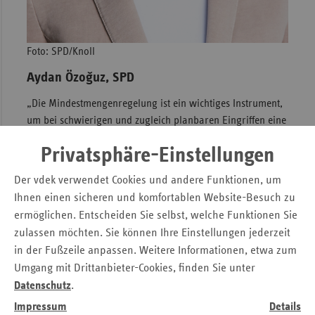
Foto: SPD/Knoll
Aydan Özoğuz, SPD
„Die Mindestmengenregelung ist ein wichtiges Instrument,
um bei schwierigen und zugleich planbaren Eingriffen eine
hohe Behandlungsqualität möglichst sicherzustellen. Für
Privatsphäre-Einstellungen
solche Eingriffe ist der Zusammenhang zwischen Fallzahl
einer bestimmten Krankheit und der Qualität der
Der vdek verwendet Cookies und andere Funktionen, um
Versorgung mehrfach nachgewiesen worden. Als Patientin
Ihnen einen sicheren und komfortablen Website-Besuch zu
würde ich selber die Wahl der Klinik wesentlich auch nach
ermöglichen. Entscheiden Sie selbst, welche Funktionen Sie
der Erfahrung des OP-Teams treffen. An der Umsetzung der
zulassen möchten. Sie können Ihre Einstellungen jederzeit
Regelung sollte daher weiter gearbeitet werden.
in der Fußzeile anpassen. Weitere Informationen, etwa zum
Gleichwohl muss bei der Umsetzung, die oftmals mit der
Umgang mit Drittanbieter-Cookies, finden Sie unter
Verlagerung von Angeboten und Zentralisierung und damit
Datenschutz
.
ggf. auch mit dem Abbau von wohnortnaher Versorgung
einhergeht, auf die Akzeptanz seitens der Betroffenen
Impressum
Details