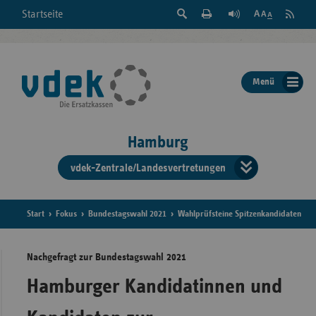
Suche
Seite
RSS
Startseite
Feed
einblenden
Drucken
abonni
Schrift
/
ausblenden
der
Menü
Seite
ändern
Hamburg
vdek-Zentrale/Landesvertretungen
Verband
der
Ersatzka
Start
Fokus
Bundestagswahl 2021
Wahlprüfsteine Spitzenkandidaten
Nachgefragt zur Bundestagswahl 2021
Bun
Hamburger Kandidatinnen und