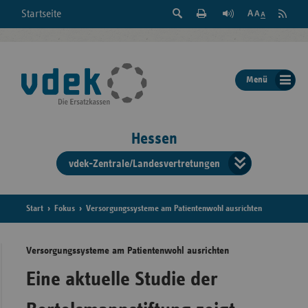
Suche
Seite
RSS
Startseite
Feed
einblenden
Drucken
abonni
Schrift
/
ausblenden
der
Menü
Seite
ändern
Hessen
vdek-Zentrale/Landesvertretungen
Verband
der
Ersatzka
Start
Fokus
Versorgungssysteme am Patientenwohl ausrichten
Versorgungssysteme am Patientenwohl ausrichten
Bun
Eine aktuelle Studie der