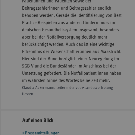
Patientinnen und Patienten sowie der
Beitragszahlerinnen und Beitragszahler endlich
behoben werden. Gerade die Identifizierung von Best
Practice Beispielen aus anderen Ländern muss im
deutschen Gesundheitssystem insgesamt, besonders
aber bei der Notfallversorgung deutlich mehr
berücksichtigt werden. Auch das ist eine wichtige
Erkenntnis der Wissenschaftler:innen aus Maastricht.
Hier sind der Bund bezüglich einer Neuregelung im
SGB V und die Bundesländer im Anschluss bei der
Umsetzung gefordert. Die Notfallpatient:innen haben
im wahrsten Sinne des Wortes keine Zeit mehr.
Claudia Ackermann, Leiterin der vdek-Landesvertretung
Hessen
Seitennavigation
Seitenleiste
Auf einen Blick
mit
Pressemitteilungen
weiteren