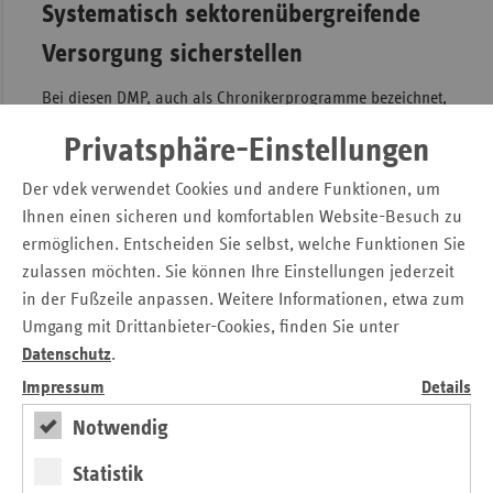
Systematisch sektorenübergreifende
Versorgung sicherstellen
Bei diesen DMP, auch als Chronikerprogramme bezeichnet,
handelt es sich um strukturierte Behandlungsprogramme,
Privatsphäre-Einstellungen
die eine systematisch sektorenübergreifende Versorgung
konkret chronisch erkrankter Menschen sicherstellen. Die
Der vdek verwendet Cookies und andere Funktionen, um
nachfolgend aufgeführten Kriterien sind dabei im Rahmen
Ihnen einen sicheren und komfortablen Website-Besuch zu
eines jeden Programms von Bedeutung:
ermöglichen. Entscheiden Sie selbst, welche Funktionen Sie
Die medizinische Behandlung erfolgt auf Grundlage
zulassen möchten. Sie können Ihre Einstellungen jederzeit
evidenzbasierter Leitlinien und über alls Stadien der
in der Fußzeile anpassen. Weitere Informationen, etwa zum
Krankheit hinweg.
Umgang mit Drittanbieter-Cookies, finden Sie unter
Datenschutz
.
Es erfolgt eine stetige Evaluation medizinischer,
ökonomischer und auch psychologischer Parameter.
Impressum
Details
Auf Grundlage der Evaluations-Erkenntnisse wird
Notwendig
eine kontinuierliche Verbesserung des
Versorgungsprozesses auf allen Ebenen realisiert.
Statistik