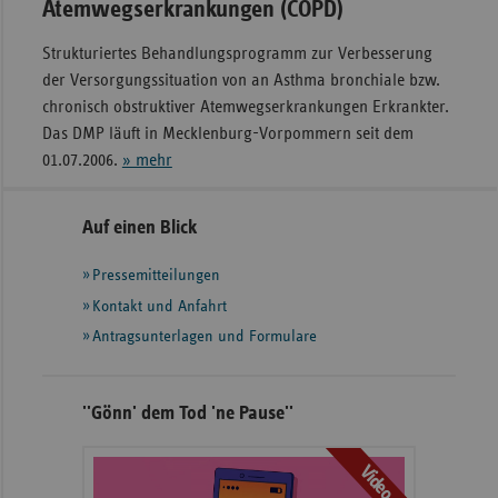
Atemwegserkrankungen (COPD)
Strukturiertes Behandlungsprogramm zur Verbesserung
der Versorgungssituation von an Asthma bronchiale bzw.
chronisch obstruktiver Atemwegserkrankungen Erkrankter.
Das DMP läuft in Mecklenburg-Vorpommern seit dem
01.07.2006.
» mehr
Seitennavigation
Seitenleiste
Auf einen Blick
mit
Pressemitteilungen
weiteren
Informationen
Kontakt und Anfahrt
Antragsunterlagen und Formulare
''Gönn' dem Tod 'ne Pause''
Video