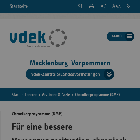
Suche
Seite
RSS
Startseite
Feed
einblenden
Drucken
abonni
Schrift
/
ausblenden
der
Menü
Seite
ändern
Mecklenburg-Vorpommern
vdek-Zentrale/Landesvertretungen
Verband
der
Ersatzka
Start
Themen
Ärztinnen & Ärzte
Chronikerprogramme (DMP)
Chronikerprogramme (DMP)
Bun
Für eine bessere