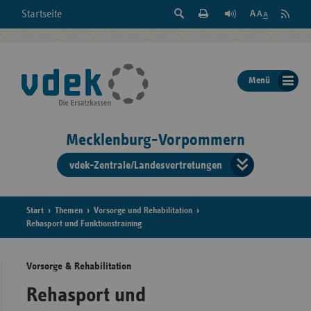
Suche
Seite
RSS
Startseite
Feed
einblenden
Drucken
abonni
Schrift
/
ausblenden
der
Menü
Seite
ändern
Mecklenburg-Vorpommern
vdek-Zentrale/Landesvertretungen
Verband
der
Ersatzka
Start
Themen
Vorsorge und Rehabilitation
Rehasport und Funktionstraining
Vorsorge & Rehabilitation
Bun
Rehasport und