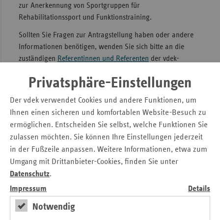
zur Anerkennung von Sportgruppen für
Sac
Rehabilitationssport und Funktionstraining.
Sac
Sollten Sie Fragen zur Antragstellung haben oder andere
An
Informationen benötigen, wenden Sie sich bitte an die
zuständigen
Referentinnen und Referenten
der vdek-
Sch
Landesvertretung.
Ho
Privatsphäre-Einstellungen
Thü
Antrag auf Anerkennung als
Der vdek verwendet Cookies und andere Funktionen, um
Rehabilitationssportgruppe
Ihnen einen sicheren und komfortablen Website-Besuch zu
ermöglichen. Entscheiden Sie selbst, welche Funktionen Sie
Antrag auf Anerkennung als
zulassen möchten. Sie können Ihre Einstellungen jederzeit
Funktionstrainingsgruppe
in der Fußzeile anpassen. Weitere Informationen, etwa zum
Umgang mit Drittanbieter-Cookies, finden Sie unter
Weiterführende Informationen
Datenschutz
.
Impressum
Details
Zahlreiche weiterführende Informationen rund um die
Thematik "Reha-Sport und Funktionstraining" bietet Ihnen
Notwendig
die vdek-Verbandszentrale.