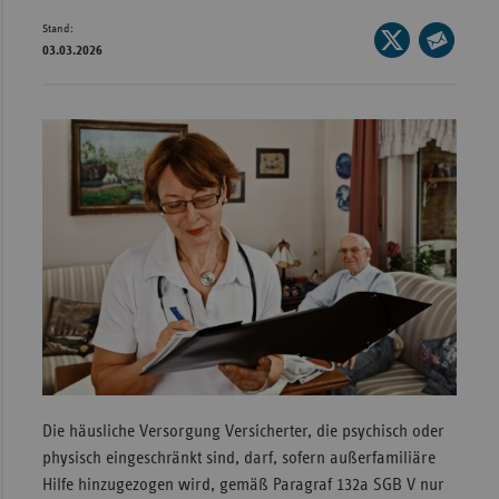
Stand:
Wür
Seite
03.03.2026
auf
Seite
Bay
X
per
Ber
teilen
E-
Bre
Mail
teilen
Ha
Hes
Mec
Vo
Nie
Nor
Wes
Rhe
Die häusliche Versorgung Versicherter, die psychisch oder
physisch eingeschränkt sind, darf, sofern außerfamiliäre
Hilfe hinzugezogen wird, gemäß Paragraf 132a SGB V nur
Saa