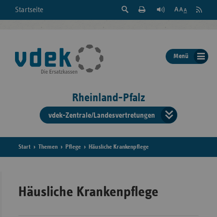
Suche
Seite
RSS
Startseite
Feed
einblenden
Drucken
abonni
Schrift
/
ausblenden
der
Menü
Seite
ändern
Rheinland-Pfalz
vdek-Zentrale/Landesvertretungen
Verband
der
Ersatzka
Start
Themen
Pflege
Häusliche Krankenpflege
Bun
Häusliche Krankenpflege