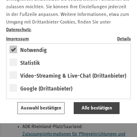
zulassen möchten. Sie können Ihre Einstellungen jederzeit
Checkliste Neuzulassung
in der Fußzeile anpassen. Weitere Informationen, etwa zum
Umgang mit Drittanbieter-Cookies, finden Sie unter
Federführung
Datenschutz
.
Impressum
Details
Mustervertrag
Notwendig
Die Dokumente auf Vertragsabschluss reichen Sie bitte als
Statistik
jeweils einzelne PDF Datei mit entsprechender Benennung
Video-Streaming & Live-Chat (Drittanbieter)
der Datei (z.B. Unterlagen der verantwortlichen
Pflegefachkraft, Strukturerhebungsbogen usw.) über die
Google (Drittanbieter)
folgenden E-Mail Adressen bei dem für Sie zuständigen
Landesverband ein:
Auswahl bestätigen
Alle bestätigen
vdek-Landesvertretung Rheinland-Pfalz:
PflegeRLPAmbulant@vdek.com
AOK Rheinland-Pfalz/Saarland:
Zulassungsinformationen für Pflegeeinrichtungen und