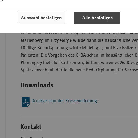
bei der letzten Sitzung des Landesausschusses wurde für 19 
Versorgungsbedarf festgestellt.
Saa
Auswahl bestätigen
Alle bestätigen
Wer in ländlichen Planungsbereichen eine Praxis übernahm 
Sac
allem in die Kreisstadt. In Gegenden wie um Königswartha in
Sac
Marienberg im Erzgebirge wurde dann die hausärztliche Ver
An
künftige Bedarfsplanung wird kleinteiliger, und Praxissitz
Sch
Patienten. Die Vorgaben des G-BA sehen im hausärztlichen B
Ho
Planungsgebiete für Sachsen vor, bislang waren es 26. Dies gi
Spätestens ab Juli dürfte die neue Bedarfsplanung für Sachse
Thü
Downloads
Druckversion der Pressemitteilung
Kontakt