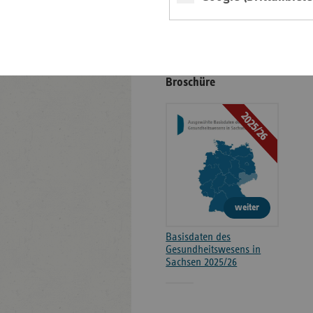
Kontakt und Anfahrt
Positionen
Broschüre
2025/26
weiter
Basisdaten des
Gesundheitswesens in
Sachsen 2025/26