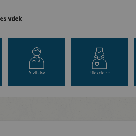
es vdek
Arztlotse
Pflegelotse