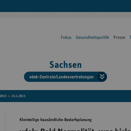
Fokus
Gesundheitspolitik
Presse
Sachsen
vdek-Zentrale/Landesvertretungen
Verba
der
2013
23.1.2013
Ersat
Kleinteilige hausärztliche Bedarfsplanung
Bun