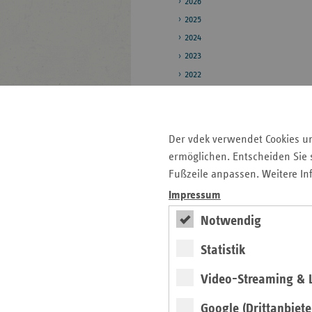
2026
2025
2024
2023
2022
2021
2020
Der vdek verwendet Cookies u
Pressestelle
ermöglichen. Entscheiden Sie s
Bildarchiv
Fußzeile anpassen. Weitere In
Daten zum
Impressum
Gesundheitswesen
Notwendig
Statistik
Seitenleiste
Auf einen Blick
mit
Video-Streaming & L
Pressemitteilungen
weiteren
Google (Drittanbiete
Informationen
Veranstaltungen