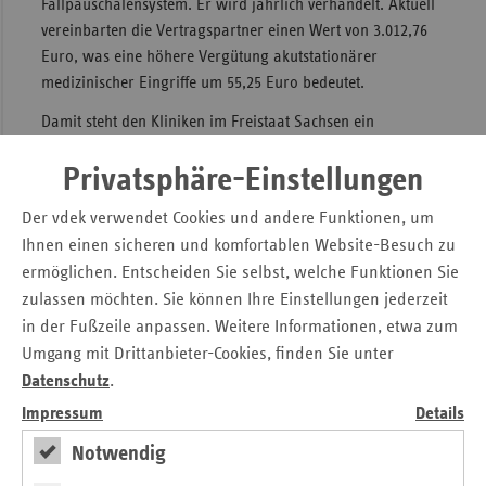
Fallpauschalensystem. Er wird jährlich verhandelt. Aktuell
vereinbarten die Vertragspartner einen Wert von 3.012,76
Sac
Euro, was eine höhere Vergütung akutstationärer
Sac
medizinischer Eingriffe um 55,25 Euro bedeutet.
An
Damit steht den Kliniken im Freistaat Sachsen ein
Sch
Ausgabenvolumen von rund 3,3 Milliarden Euro zur
Ho
Privatsphäre-Einstellungen
Verfügung. Dieser Betrag bietet den Krankenhäusern eine
Thü
solide Grundlage für eine medizinische Versorgung auf
Der vdek verwendet Cookies und andere Funktionen, um
weiterhin hohem Niveau.
Ihnen einen sicheren und komfortablen Website-Besuch zu
Seit Einführung des Fallpauschalensystems 2005 stieg der
ermöglichen. Entscheiden Sie selbst, welche Funktionen Sie
Landesbasisfallwert um 11 Prozent. Das vereinbarte
zulassen möchten. Sie können Ihre Einstellungen jederzeit
Ausgabenvolumen der Krankenhäuser nahm im gleichen
in der Fußzeile anpassen. Weitere Informationen, etwa zum
Zeitraum um 40 Prozent zu.
Umgang mit Drittanbieter-Cookies, finden Sie unter
Datenschutz
.
Downloads
Impressum
Details
Druckversion der Pressemitteilung
Notwendig