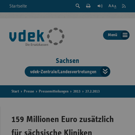
Suche
Seite
RSS
Startseite
Feed
einblenden
Drucken
abonni
Schrift
/
ausblenden
der
Menü
Seite
ändern
Sachsen
vdek-Zentrale/Landesvertretungen
Verband
der
Ersatzka
Start
Presse
Pressemitteilungen
2013
27.2.2013
Bun
159 Millionen Euro zusätzlich
für sächsische Kliniken