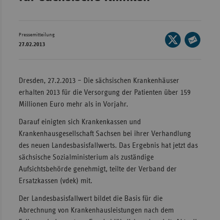
Wür
Bay
Pressemitteilung
Seite
27.02.2013
Ber
auf
Seite
X
per
Bre
teilen
E-
Dresden, 27.2.2013 – Die sächsischen Krankenhäuser
Ha
Mail
erhalten 2013 für die Versorgung der Patienten über 159
Hes
teilen
Millionen Euro mehr als in Vorjahr.
Mec
Darauf einigten sich Krankenkassen und
Vo
Krankenhausgesellschaft Sachsen bei ihrer Verhandlung
Nie
des neuen Landesbasisfallwerts. Das Ergebnis hat jetzt das
sächsische Sozialministerium als zuständige
Nor
Aufsichtsbehörde genehmigt, teilte der Verband der
Wes
Ersatzkassen (vdek) mit.
Rhe
Der Landesbasisfallwert bildet die Basis für die
Abrechnung von Krankenhausleistungen nach dem
Saa