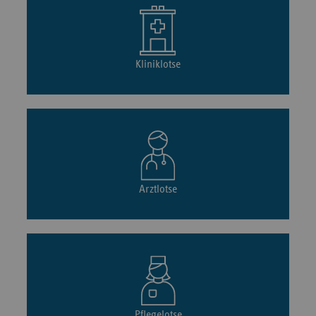
Kliniklotse
Arztlotse
Pflegelotse