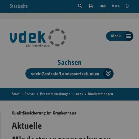
Suche
Seite
RSS
Startseite
Feed
einblenden
Drucken
abonni
Schrift
/
ausblenden
der
Menü
Seite
ändern
Sachsen
vdek-Zentrale/Landesvertretungen
Verband
der
Ersatzka
Start
Presse
Pressemitteilungen
2023
Mindestmengen
Qualitätssicherung im Krankenhaus
Bun
Aktuelle