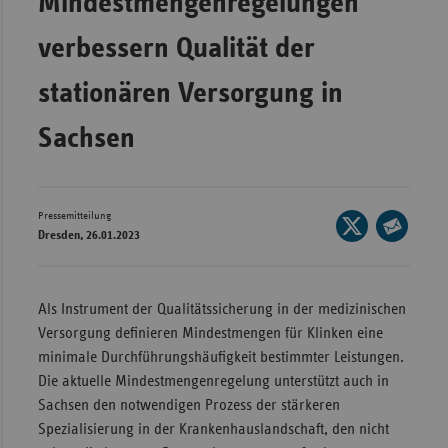
Mindestmengenregelungen
Wür
verbessern Qualität der
Bay
stationären Versorgung in
Ber
Sachsen
Bre
Ha
Hes
Pressemitteilung
Seite
Mec
Dresden, 26.01.2023
auf
Seite
Vo
X
per
Nie
teilen
E-
Als Instrument der Qualitätssicherung in der medizinischen
Mail
Nor
Versorgung definieren Mindestmengen für Klinken eine
teilen
Wes
minimale Durchführungshäufigkeit bestimmter Leistungen.
Die aktuelle Mindestmengenregelung unterstützt auch in
Rhe
Sachsen den notwendigen Prozess der stärkeren
Spezialisierung in der Krankenhauslandschaft, den nicht
Saa