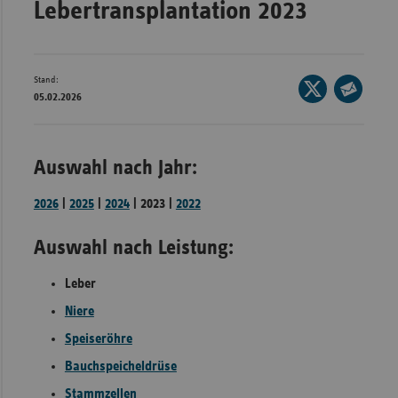
Lebertransplantation 2023
Bad
Württe
Bayern
Stand:
Seite
Berlin
05.02.2026
auf
Seite
Breme
X
per
Hambu
teilen
E-
Auswahl nach Jahr:
Mail
Hessen
teilen
2026
|
2025
|
2024
| 2023 |
2022
Meckle
Vorpo
Auswahl nach Leistung:
Nieder
Leber
Nordrh
Niere
Westfa
Speiseröhre
Rheinl
Pfal
Bauchspeicheldrüse
Saarla
Stammzellen