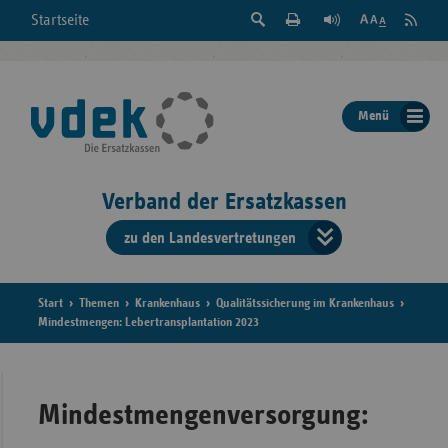
Suche
Seite
RSS
Startseite
Feed
einblenden
Drucken
abonni
Schrift
/
ausblenden
der
Menü
Seite
ändern
Verband der Ersatzkassen
zu den Landesvertretungen
Verband
der
Ersatzkass
Start
Themen
Krankenhaus
Qualitätssicherung im Krankenhaus
Mindestmengen: Lebertransplantation 2023
vd
Bundes
Mindestmengenversorgung: