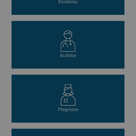
Kliniklotse
Arztlotse
Pflegelotse