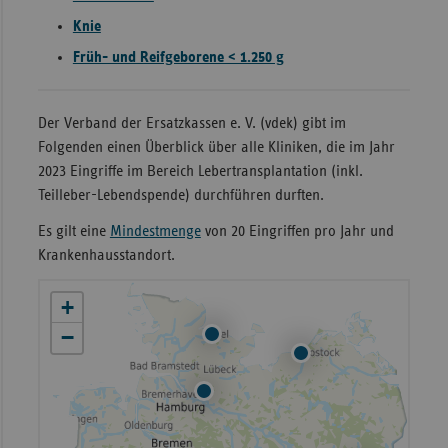
Knie
Sachse
Früh- und Reifgeborene < 1.250 g
Sachse
Anhal
Schles
Der Verband der Ersatzkassen e. V. (vdek) gibt im
Holst
Folgenden einen Überblick über alle Kliniken, die im Jahr
2023 Eingriffe im Bereich Lebertransplantation (inkl.
Thürin
Teilleber-Lebendspende) durchführen durften.
Es gilt eine
Mindestmenge
von 20 Eingriffen pro Jahr und
Krankenhausstandort.
+
−