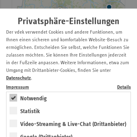
Privatsphäre-Einstellungen
Der vdek verwendet Cookies und andere Funktionen, um
Ihnen einen sicheren und komfortablen Website-Besuch zu
ermöglichen. Entscheiden Sie selbst, welche Funktionen Sie
zulassen möchten. Sie können Ihre Einstellungen jederzeit
in der Fußzeile anpassen. Weitere Informationen, etwa zum
Umgang mit Drittanbieter-Cookies, finden Sie unter
Datenschutz
.
Impressum
Details
Notwendig
Statistik
Video-Streaming & Live-Chat (Drittanbieter)
Leaflet
|
© 123map
• Daten:
Natural Earth
/
OpenStreetMap
, Lizenz
ODbL 1.0
Google (Drittanbieter)