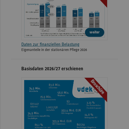
Universitätsklinikum
Venusberg-
2023
53127
Bonn
Campus 1
Albert-
weiter
Universitätsklinikum
2023
Schweitzer-
48149
Münster
Daten zur finanziellen Belastung
Campus 1
Eigenanteile in der stationären Pflege 2026
Universitätsklinikum
Theodor-Stern-
2023
60596
Frankfurt
Kai 7
Basisdaten 2026/27 erschienen
Standort Jena
Broschüre
2023
Am Klinikum 1
07747
Lobeda
Universitätsmedizin
2023
Rostock -
Schillingallee 35
18057
Hauptstandort
Arnold-Heller-
2023
Campus Kiel
24105