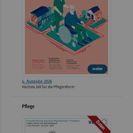
2023
Hauptstandort UM
55131
1
Campus
Im Neuenheimer
2023
69120
Neuenheimer Feld
Feld 410
Klinikum der
Universität München
Marchioninistraße
2023
81377
- Standort
15
Großhadern
weiter
Hauptstandort
4. Ausgabe 2026
(Universitätsklinikum
Höchste Zeit für die Pflegereform
2023
der
Hufelandstraße 55
45147
Gesamthochschule
Essen)
Pflege
Hauptstandort
Hoppe-Seyler-
Daten
2023
(Universitätsklinikum
72076
Straße 3
Tübingen)