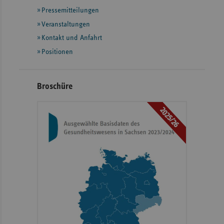
mit
Pressemitteilungen
weiteren
Informationen
Veranstaltungen
Kontakt und Anfahrt
Positionen
Broschüre
2025/26