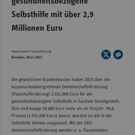
gesundheitsbezogene
Wür
Selbsthilfe mit über 2,9
Bay
Millionen Euro
Ber
Bre
Ha
Gemeinsame Pressemitteilung
Seite
Dresden, 28.11.2023
auf
Hes
Seite
X
per
Mec
teilen
E-
Vo
Die gesetzlichen Krankenkassen haben 2023 über die
Mail
kassenartenübergreifende Gemeinschaftsförderung
Nie
teilen
(Pauschalförderung) 2.931.000 Euro für die
Nor
gesundheitsbezogene Selbsthilfe in Sachsen bereitgestellt.
Wes
Dies sind knapp 50.000 Euro mehr als im Vorjahr. 99,8
Prozent (2.925.000 Euro) davon, wurden an die in der
Rhe
Selbsthilfe Aktiven ausgezahlt. Mit der GKV-
Gemeinschaftsförderung werden u. a. Raummieten,
Saa