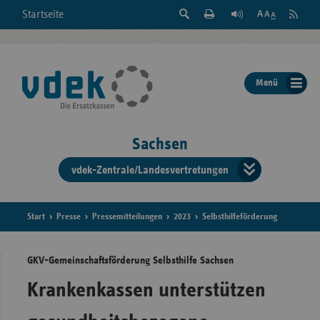
Suche
Seite
RSS
Startseite
Feed
einblenden
Drucken
abonni
Schrift
/
ausblenden
der
Menü
Seite
ändern
Sachsen
vdek-Zentrale/Landesvertretungen
Verband
der
Ersatzka
Start
Presse
Pressemitteilungen
2023
Selbsthilfeförderung
GKV-Gemeinschaftsförderung Selbsthilfe Sachsen
Bun
Krankenkassen unterstützen