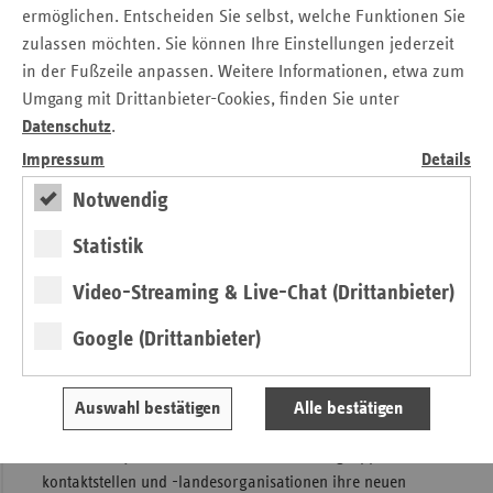
ermöglichen. Entscheiden Sie selbst, welche Funktionen Sie
Sachsen, als Vertreterin der fördernden Krankenkassen:
zulassen möchten. Sie können Ihre Einstellungen jederzeit
„Selbsthilfe heißt nicht, dass man sich ganz allein selbst
in der Fußzeile anpassen. Weitere Informationen, etwa zum
helfen muss. Es heißt, dass man Menschen und
Einrichtungen suchen und finden darf, die einem helfen.
Umgang mit Drittanbieter-Cookies, finden Sie unter
Dass man mit anderen ins Gespräch kommt, die mit ihrer
Datenschutz
.
Erfahrung und ihrem Wissen weiterhelfen können. So
Impressum
Details
bieten die etwa 2.000 Selbsthilfegruppen in ganz Sachsen
Notwendig
Betroffenen Rat und Unterstützung. Die Angebote der
Selbsthilfe ergänzen in vielfältiger Art die professionelle
Statistik
Gesundheitsversorgung, sind aber vor allem Ausdruck
außergewöhnlichen Engagements von Menschen, die eine
Video-Streaming & Live-Chat (Drittanbieter)
chronische Erkrankung oder Behinderung haben bzw. als
Angehörige betroffen sind. Die gesetzlichen Krankenkassen
Google (Drittanbieter)
fördern deshalb seit Jahren Strukturen und Aktivitäten der
gesundheitsbezogenen Selbsthilfe mit einem hohen
Auswahl bestätigen
Alle bestätigen
Betrag.“
Bis zum 31. Januar 2024 können Selbsthilfegruppen, -
kontaktstellen und -landesorganisationen ihre neuen