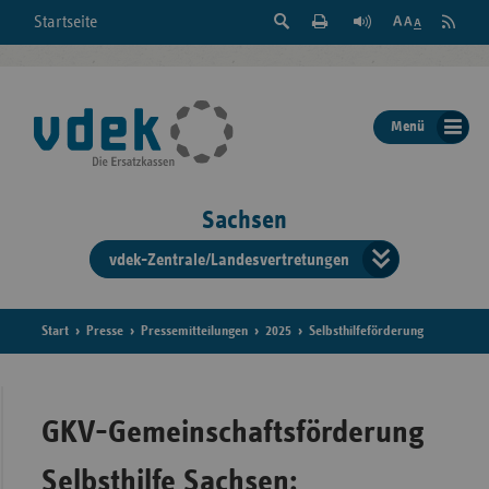
Suche
Seite
RSS
Startseite
Feed
einblenden
Drucken
abonni
Schrift
/
ausblenden
der
Menü
Seite
ändern
Sachsen
vdek-Zentrale/Landesvertretungen
Verband
der
Ersatzka
Start
Presse
Pressemitteilungen
2025
Selbsthilfeförderung
Bun
GKV-Gemeinschaftsförderung
Selbsthilfe Sachsen: