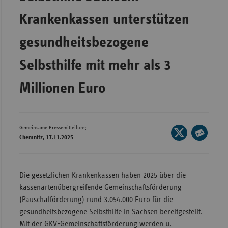
Wür
Krankenkassen unterstützen
Bay
gesundheitsbezogene
Ber
Selbsthilfe mit mehr als 3
Bre
Millionen Euro
Ha
Hes
Mec
Gemeinsame Pressemitteilung
Seite
Vo
Chemnitz, 17.11.2025
auf
Seite
Nie
X
per
Nor
teilen
E-
Die gesetzlichen Krankenkassen haben 2025 über die
Wes
Mail
kassenartenübergreifende Gemeinschaftsförderung
teilen
Rhe
(Pauschalförderung) rund 3.054.000 Euro für die
gesundheitsbezogene Selbsthilfe in Sachsen bereitgestellt.
Mit der GKV-Gemeinschaftsförderung werden u.
Saa