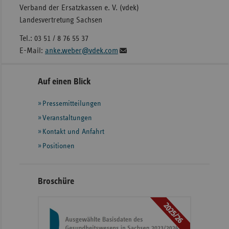
Verband der Ersatzkassen e. V. (vdek)
Landesvertretung Sachsen
Tel.: 03 51 / 8 76 55 37
E-Mail:
anke.weber@vdek.com
Seitennavigation
Seitenleiste
Auf einen Blick
mit
Pressemitteilungen
weiteren
Informationen
Veranstaltungen
Kontakt und Anfahrt
Positionen
Broschüre
2025/26