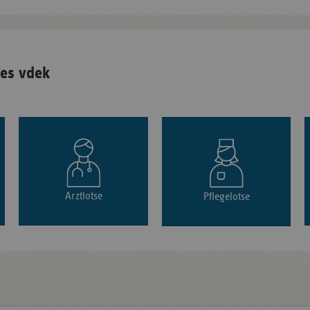
es vdek
Arztlotse
Pflegelotse