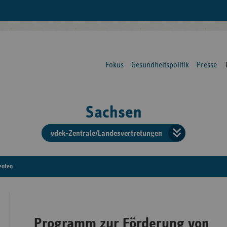
Fokus
Gesundheitspolitik
Presse
Sachsen
vdek-Zentrale/Landesvertretungen
Verba
der
enten
Ersat
Programm zur Förderung von
Bun