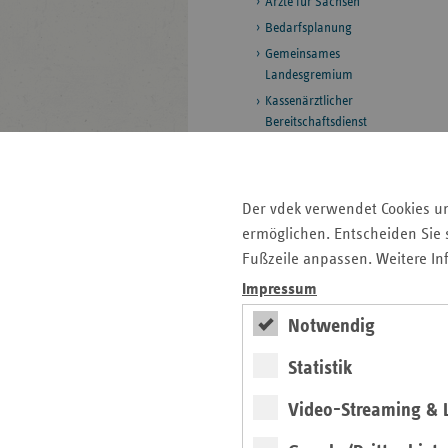
Ärzte für Sachsen
Bedarfsplanung
Gemeinsames
Landesgremium
Kassenärztlicher
Bereitschaftsdienst
Apotheken und Arzneimittel
Heil- und Hilfsmittel
Der vdek verwendet Cookies u
ermöglichen. Entscheiden Sie s
Krankenhäuser
Fußzeile anpassen. Weitere In
Pflege
Impressum
Prävention und
Notwendig
Gesundheitsförderung
Statistik
Rettungsdienst und
Krankentransport
Video-Streaming & L
Selbsthilfe