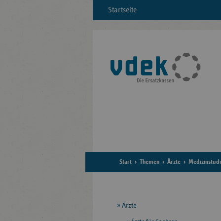
Startseite
Start
Themen
Ärzte
Medizinstud
Seitennavigation
Ärzte