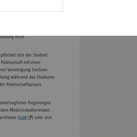
Pfalz
vor, bei dem sich der
es Studiums für einen
rland
ttlich versorgten Gebiet in
hsen
aximal 48 Monate in
hsen-
setzung nicht
halt
leswig-
pflichtet sich der Student
lstein
Patenschaft mit einer
chen Vereinigung Sachsen
ringen
leitung während des Studiums
er Patenschaftspraxis
zelvertraglicher Regelungen
/dem Medizinstudierenden.
achlesen (
Link
) oder sich