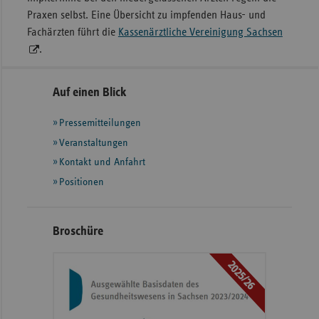
Praxen selbst. Eine Übersicht zu impfenden Haus- und
Fachärzten führt die
Kassenärztliche Vereinigung Sachsen
.
Seitennavigation
Seitenleiste
Auf einen Blick
mit
Pressemitteilungen
weiteren
Informationen
Veranstaltungen
Kontakt und Anfahrt
Positionen
Broschüre
2025/26