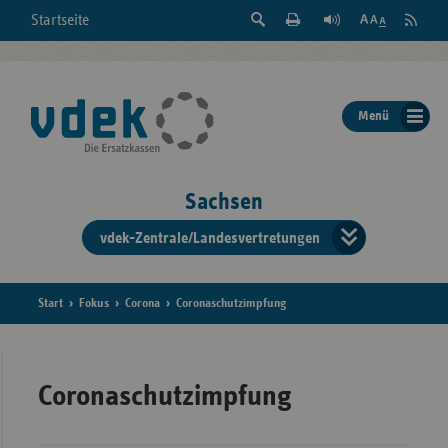
Suche
Seite
RSS
Startseite
Feed
einblenden
Drucken
abonni
Schrift
/
ausblenden
der
Menü
Seite
ändern
Sachsen
vdek-Zentrale/Landesvertretungen
Verband
der
Ersatzka
Start
Fokus
Corona
Coronaschutzimpfung
Bun
Coronaschutzimpfung