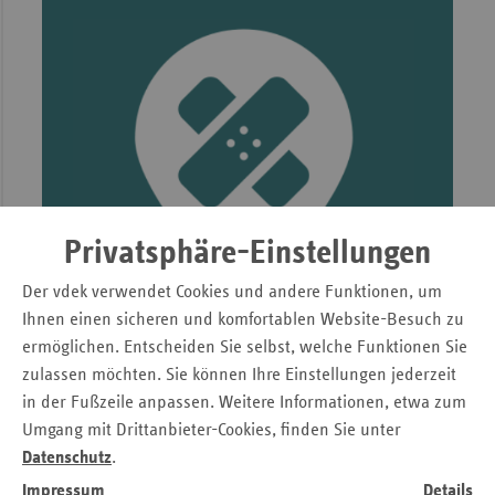
Sac
Sac
An
Sch
Ho
Thü
Privatsphäre-Einstellungen
Der vdek verwendet Cookies und andere Funktionen, um
Ihnen einen sicheren und komfortablen Website-Besuch zu
ermöglichen. Entscheiden Sie selbst, welche Funktionen Sie
zulassen möchten. Sie können Ihre Einstellungen jederzeit
in der Fußzeile anpassen. Weitere Informationen, etwa zum
Umgang mit Drittanbieter-Cookies, finden Sie unter
Nie war es leichter, sich gegen Corona impfen zu lassen.
Datenschutz
.
Die Kampagne #HierWirdGeimpft! des Bundesministeriums
Impressum
Details
für Gesundheit (BMG) hilft bei der Suche nach einem