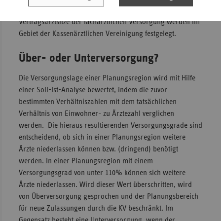
Raumordnungsregionen Landkreis übergreifend geplant.
Vertragsarztsitze der fachärztlichen Versorgung werden im
Gebiet der Kassenärztlichen Vereinigung festgelegt.
Über- oder Unterversorgung?
Die Versorgungslage einer Planungsregion wird mit Hilfe
einer Soll-Ist-Analyse bewertet, indem die zuvor
bestimmten Verhältniszahlen mit dem tatsächlichen
Verhältnis von Einwohner- zu Ärztezahl verglichen
werden. Die hieraus resultierenden Versorgungsgrade sind
entscheidend, ob sich in einer Planungsregion weitere
Ärzte niederlassen können bzw. (dringend) benötigt
werden. In einer Planungsregion mit einem
Versorgungsgrad von unter 110% können sich weitere
Ärzte niederlassen. Wird dieser Wert überschritten, wird
von Überversorgung gesprochen und der Planungsbereich
für neue Zulassungen durch die KV beschränkt. Im
Gegensatz besteht eine Unterversorgung, wenn der