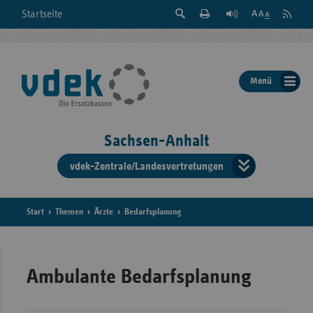
Suche
Seite
RSS
Startseite
Feed
einblenden
Drucken
abonni
Schrift
/
ausblenden
der
Menü
Seite
ändern
Sachsen-Anhalt
vdek-Zentrale/Landesvertretungen
Verband
der
Ersatzka
Start
Themen
Ärzte
Bedarfsplanung
Bun
Ambulante Bedarfsplanung