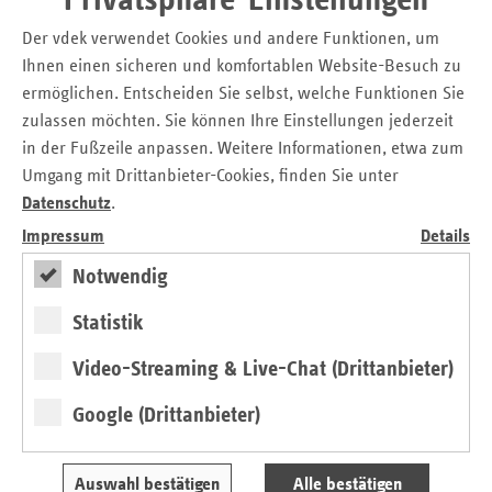
Privatsphäre-Einstellungen
allgemeine fachärztliche Versorgung (z. B.
Kinderärzte, Gynäkologen, Augenärzte, Chirurgen),
Der vdek verwendet Cookies und andere Funktionen, um
spezialisierte fachärztliche Versorgung (z. B.
Ihnen einen sicheren und komfortablen Website-Besuch zu
Radiologen, Anästhesisten) und
ermöglichen. Entscheiden Sie selbst, welche Funktionen Sie
zulassen möchten. Sie können Ihre Einstellungen jederzeit
gesonderte fachärztliche Versorgung (z. B.
in der Fußzeile anpassen. Weitere Informationen, etwa zum
Nuklearmediziner, Strahlentherapeuten).
Umgang mit Drittanbieter-Cookies, finden Sie unter
Die Planungsregionen
Datenschutz
.
Impressum
Details
Die Versorgungsebene einer Arztgruppe ist
Notwendig
ausschlaggebend für deren Planungsregion: Die kleinste
Planungsregion ist der sogenannte Mittelbereich. Er
Statistik
entspricht beispielsweise einer kleineren Stadt und deren
ländliches Umland. Hier werden Hausärzte geplant, denn
Video-Streaming & Live-Chat (Drittanbieter)
sie sollen möglichst wohnortnah für die Bevölkerung
erreichbar sein. Für die allgemeine fachärztliche
Google (Drittanbieter)
Versorgung gelten Landkreise beziehungsweise kreisfreie
Städte als räumlicher Planungsmaßstab. Die spezialisierte
Auswahl bestätigen
Alle bestätigen
fachärztliche Versorgung wird in sogenannten