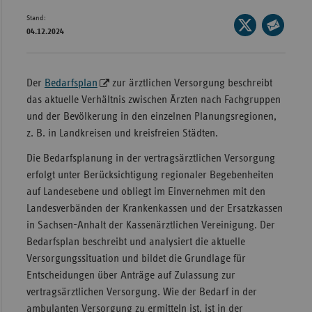
Stand:
Wür
Seite
04.12.2024
auf
Seite
Bay
X
per
Ber
teilen
E-
Der
Bedarfsplan
zur ärztlichen Versorgung beschreibt
Bre
Mail
das aktuelle Verhältnis zwischen Ärzten nach Fachgruppen
teilen
Ha
und der Bevölkerung in den einzelnen Planungsregionen,
z. B. in Landkreisen und kreisfreien Städten.
Hes
Die Bedarfsplanung in der vertragsärztlichen Versorgung
Mec
erfolgt unter Berücksichtigung regionaler Begebenheiten
Vo
auf Landesebene und obliegt im Einvernehmen mit den
Nie
Landesverbänden der Krankenkassen und der Ersatzkassen
in Sachsen-Anhalt der Kassenärztlichen Vereinigung. Der
Nor
Bedarfsplan beschreibt und analysiert die aktuelle
Wes
Versorgungssituation und bildet die Grundlage für
Rhe
Entscheidungen über Anträge auf Zulassung zur
vertragsärztlichen Versorgung. Wie der Bedarf in der
Saa
ambulanten Versorgung zu ermitteln ist, ist in der