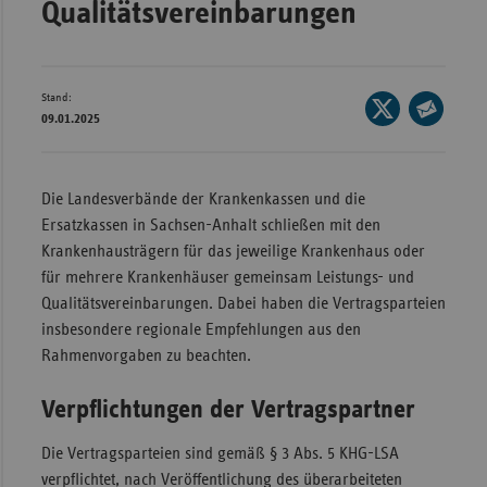
Qualitätsvereinbarungen
Wür
Bay
Stand:
Seite
Ber
09.01.2025
auf
Seite
Bre
X
per
Ha
teilen
E-
Die Landesverbände der Krankenkassen und die
Mail
Hes
Ersatzkassen in Sachsen-Anhalt schließen mit den
teilen
Krankenhausträgern für das jeweilige Krankenhaus oder
Mec
für mehrere Krankenhäuser gemeinsam Leistungs- und
Vo
Qualitätsvereinbarungen. Dabei haben die Vertragsparteien
Nie
insbesondere regionale Empfehlungen aus den
Nor
Rahmenvorgaben zu beachten.
Wes
Verpflichtungen der Vertragspartner
Rhe
Die Vertragsparteien sind gemäß § 3 Abs. 5 KHG-LSA
verpflichtet, nach Veröffentlichung des überarbeiteten
Saa