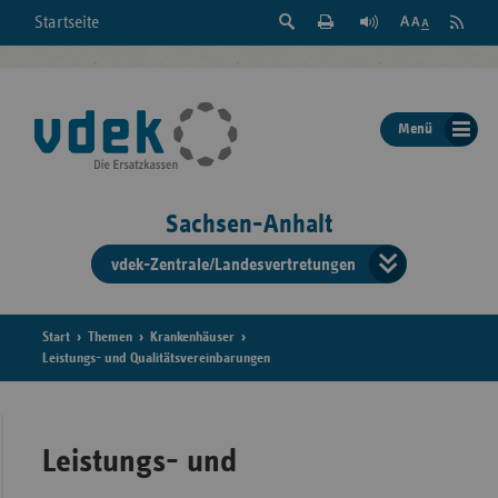
Suche
Seite
RSS
Startseite
Feed
einblenden
Drucken
abonni
Schrift
/
ausblenden
der
Menü
Seite
ändern
Sachsen-Anhalt
vdek-Zentrale/Landesvertretungen
Verband
der
Ersatzka
Start
Themen
Krankenhäuser
Leistungs- und Qualitätsvereinbarungen
Bun
Leistungs- und