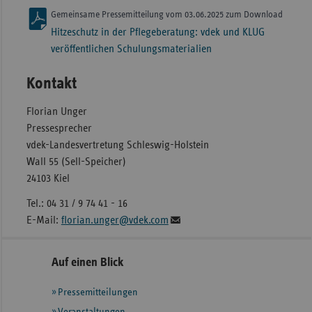
Gemeinsame Pressemitteilung vom 03.06.2025 zum Download
Hitzeschutz in der Pflegeberatung: vdek und KLUG
veröffentlichen Schulungsmaterialien
Kontakt
Florian Unger
Pressesprecher
vdek-Landesvertretung Schleswig-Holstein
Wall 55 (Sell-Speicher)
24103 Kiel
Tel.: 04 31 / 9 74 41 - 16
E-Mail:
florian.unger@vdek.com
Seitennavigation
Seitenleiste
Auf einen Blick
mit
Pressemitteilungen
weiteren
Informationen
Veranstaltungen