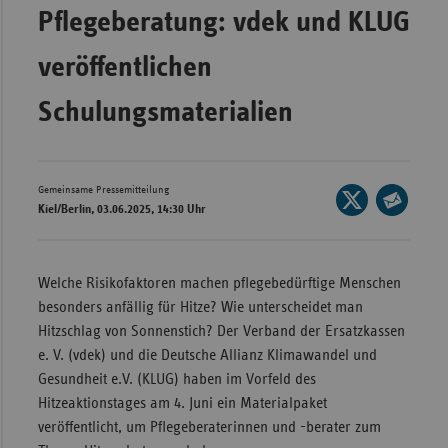
Pflegeberatung: vdek und KLUG
Wür
veröffentlichen
Bay
Ber
Schulungsmaterialien
Bre
Ha
Gemeinsame Pressemitteilung
Seite
Hes
Kiel/Berlin, 03.06.2025, 14:30 Uhr
auf
Seite
Mec
X
per
Vo
teilen
E-
Welche Risikofaktoren machen pflegebedürftige Menschen
Nie
Mail
besonders anfällig für Hitze? Wie unterscheidet man
teilen
Nor
Hitzschlag von Sonnenstich? Der Verband der Ersatzkassen
Wes
e. V. (vdek) und die Deutsche Allianz Klimawandel und
Gesundheit e.V. (KLUG) haben im Vorfeld des
Rhe
Hitzeaktionstages am 4. Juni ein Materialpaket
veröffentlicht, um Pflegeberaterinnen und -berater zum
Saa