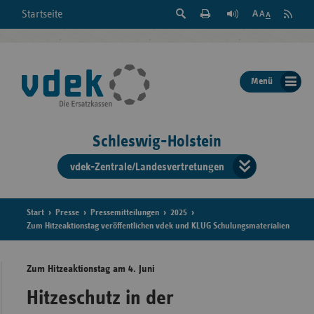
Suche
Seite
RSS
Startseite
Feed
einblenden
Drucken
abonni
Schrift
/
ausblenden
der
Menü
Seite
ändern
Schleswig-Holstein
vdek-Zentrale/Landesvertretungen
Verband
der
Ersatzka
Start
Presse
Pressemitteilungen
2025
Zum Hitzeaktionstag veröffentlichen vdek und KLUG Schulungsmaterialien
Zum Hitzeaktionstag am 4. Juni
Bun
Hitzeschutz in der