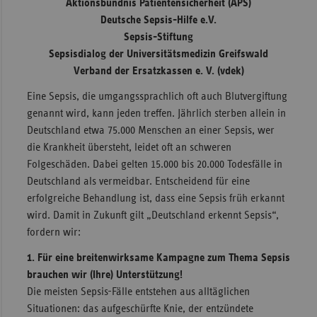
Aktionsbündnis Patientensicherheit (APS)
Deutsche Sepsis-Hilfe e.V.
Sac
Sepsis-Stiftung
Sac
Sepsisdialog der Universitätsmedizin Greifswald
An
Verband der Ersatzkassen e. V. (vdek)
Sch
Eine Sepsis, die umgangssprachlich oft auch Blutvergiftung
Ho
genannt wird, kann jeden treffen. Jährlich sterben allein in
Thü
Deutschland etwa 75.000 Menschen an einer Sepsis, wer
die Krankheit übersteht, leidet oft an schweren
Folgeschäden. Dabei gelten 15.000 bis 20.000 Todesfälle in
Deutschland als vermeidbar. Entscheidend für eine
erfolgreiche Behandlung ist, dass eine Sepsis früh erkannt
wird. Damit in Zukunft gilt „Deutschland erkennt Sepsis“,
fordern wir:
1. Für eine breitenwirksame Kampagne zum Thema Sepsis
brauchen wir (Ihre) Unterstützung!
Die meisten Sepsis-Fälle entstehen aus alltäglichen
Situationen: das aufgeschürfte Knie, der entzündete