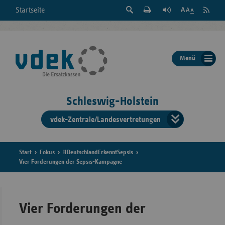
Suche
Seite
RSS
Startseite
Feed
einblenden
Drucken
abonni
Schrift
/
ausblenden
der
Menü
Seite
ändern
Schleswig-Holstein
vdek-Zentrale/Landesvertretungen
Verband
der
Ersatzka
Start
Fokus
#DeutschlandErkenntSepsis
Vier Forderungen der Sepsis-Kampagne
Bun
Vier Forderungen der