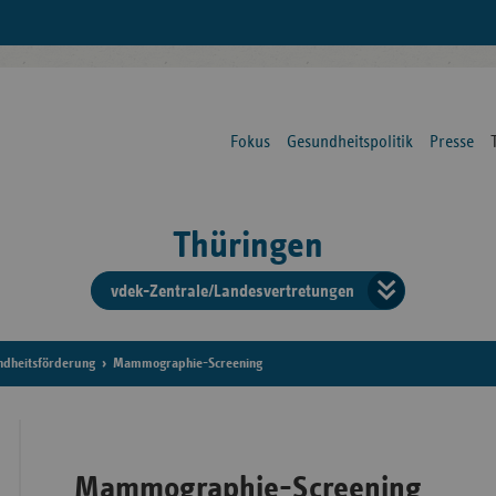
Fokus
Gesundheitspolitik
Presse
Thüringen
vdek-Zentrale/Landesvertretungen
Verba
der
ndheitsförderung
Mammographie-Screening
Ersat
Mammographie-Screening
Bun