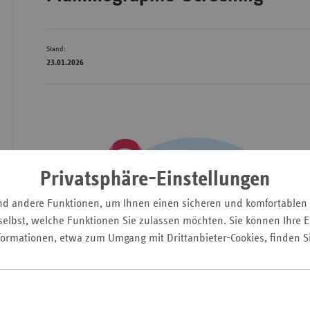
Stand:
Wür
23.01.2026
Bay
Ber
Bre
Ha
Privatsphäre-Einstellungen
Hes
Mec
nd andere Funktionen, um Ihnen einen sicheren und komfortablen
Vo
elbst, welche Funktionen Sie zulassen möchten. Sie können Ihre Ei
formationen, etwa zum Umgang mit Drittanbieter-Cookies, finden S
Nie
Nor
Wes
Rhe