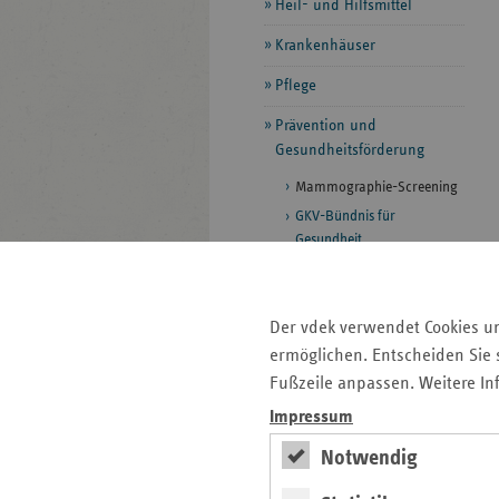
Heil- und Hilfsmittel
Krankenhäuser
Pflege
Prävention und
Gesundheitsförderung
Mammographie-Screening
GKV-Bündnis für
Gesundheit
BGF-Koordinierungsstelle
Präventionsprojekte
Der vdek verwendet Cookies u
Aktuelle Meldungen
ermöglichen. Entscheiden Sie s
Rettungsdienst und
Fußzeile anpassen. Weitere In
Krankentransport
Impressum
Selbsthilfe
Notwendig
Vorsorge und Rehabilitation