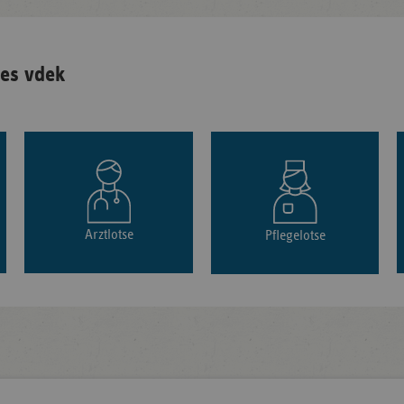
es vdek
Arztlotse
Pflegelotse