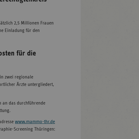
tzlich 2,5 Millionen Frauen
che Einladung für den
osten für die
n zwei regionale
tlicher Ärzte untergliedert,
n an das durchführende
ttung.
tadresse
www.mammo-thr.de
raphie-Screening Thüringen: