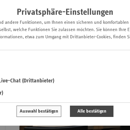
Enquetekommission "Krisenfeste Gesellschaft"
Privatsphäre-Einstellungen
Die Anhörung im Landtag u. a. mit Frank Winkler, vdek, kön
Saa
nachhören und nachsehen.
nd andere Funktionen, um Ihnen einen sicheren und komfortablen
Sac
elbst, welche Funktionen Sie zulassen möchten. Sie können Ihre Ei
Sac
formationen, etwa zum Umgang mit Drittanbieter-Cookies, finden S
An
Sch
Ho
Thü
ive-Chat (Drittanbieter)
r)
Auswahl bestätigen
Alle bestätigen