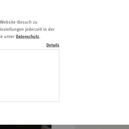
Pfalz
nen Sie hier im
Video
rland
 Website-Besuch zu
hsen
nstellungen jederzeit in der
hsen-
ie unter
Datenschutz
.
halt
Details
leswig-
lstein
ringen