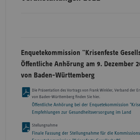
Wür
Bay
Ber
Enquetekommission "Krisenfeste Gesells
Bre
Öffentliche Anhörung am 9. Dezember 2
Ha
von Baden-Württemberg
Hes
Mec
Die Präsentation des Vortrags von Frank Winkler, Verband der E
von Baden-Württemberg finden Sie hier.
Vo
Öffentliche Anhörung bei der Enquetekommission "Krisen
Nie
Empfehlungen zur Gesundheitsversorgung im Land
Nor
Stellungnahme
Wes
Finale Fassung der Stellungnahme für die Kommissions
Rhe