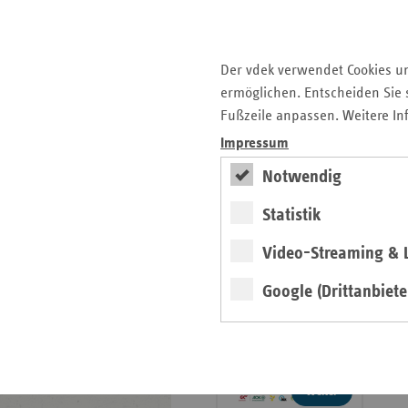
Informationen
Pressemitteilungen
Veröffentlichungen
Publikationen
Der vdek verwendet Cookies u
Ansprechpartner
ermöglichen. Entscheiden Sie s
Kontakt und Anfahrt
Fußzeile anpassen. Weitere In
Impressum
teamw()rk für
Notwendig
Gesundheit und Arbeit
Statistik
2026
Video-Streaming & L
Google (Drittanbiete
weiter