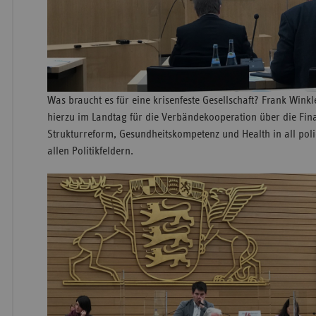
Was braucht es für eine krisenfeste Gesellschaft? Frank Wink
hierzu im Landtag für die Verbändekooperation über die Fina
Strukturreform, Gesundheitskompetenz und Health in all polic
allen Politikfeldern.