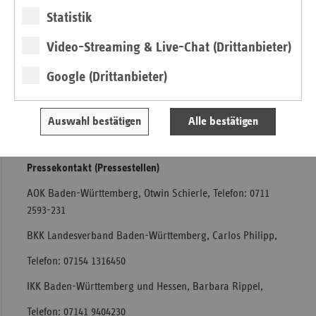
Statistik
BKK Landesverband Baden-Württemberg, Kornwestheim
Video-Streaming & Live-Chat (Drittanbieter)
LKK Baden-Württemberg, Stuttgart
Knappschaft, Regionaldirektion München
Google (Drittanbieter)
Verband der Ersatzkassen Baden-Württemberg (vdek),
Stuttgart
Auswahl bestätigen
Alle bestätigen
Zusatzinformation
siehe Druckversion
Pressekontakt (Pressestellen)
AOK Baden-Württemberg, Otwin Schierle, Telefon: 0711
2593-231
BKK Landesverband Baden-Württemberg, Carlos Philipp,
Telefon: 07154 1316450
IKK Baden-Württemberg und Hessen, Barbara Rippel,
Telefon: 07141 9404230