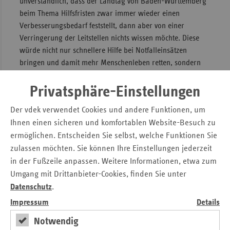
unverständlich, dass der Landtag von Baden-Württemberg
beim Thema Hilfsfristen zwar immer wieder einen
Verbesserungsbedarf feststellt, dann aber von einer
Verringerung der Leitstellen nichts wissen möchte. Diese
würde nicht nur schnellere Hilfe bei Notfalleinsätzen
bringen und damit mehr Menschenleben retten, sondern
hätte auch finanzielle Vorteile. Die Kassen und ihre
Verbände sind überzeugt: "Die Kosten für die dringend
Privatsphäre-Einstellungen
notwendige Umrüstung der Feuerwehr- und
Der vdek verwendet Cookies und andere Funktionen, um
Rettungsleitstellen auf den Digitalfunk könnten bei einer
Ihnen einen sicheren und komfortablen Website-Besuch zu
Verringerung von derzeit landesweit 32 auf sinnvolle 8
ermöglichen. Entscheiden Sie selbst, welche Funktionen Sie
Leitstellen ebenfalls auf eine Viertel reduziert werden. Je
zulassen möchten. Sie können Ihre Einstellungen jederzeit
Leitstelle sind 330.000 Euro an Umrüstkosten zu erwarten.
Stadt- und Landkreise könnten so fast acht Millionen Euro
in der Fußzeile anpassen. Weitere Informationen, etwa zum
einsparen."
Umgang mit Drittanbieter-Cookies, finden Sie unter
Datenschutz
.
Diese Pressemitteilung wurde veröffentlicht:
Impressum
Details
AOK Baden-Württemberg, Stuttgart
Notwendig
IKK Baden-Württemberg und Hessen, Ludwigsburg