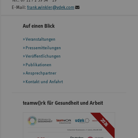
Tel.: 07 11 / 2 39 54 - 19
E-Mail:
frank.winkler@vdek.com
Seitennavigation
Seitenleiste
Auf einen Blick
mit
Veranstaltungen
weiteren
Informationen
Pressemitteilungen
Veröffentlichungen
Publikationen
Ansprechpartner
Kontakt und Anfahrt
teamw()rk für Gesundheit und Arbeit
2026