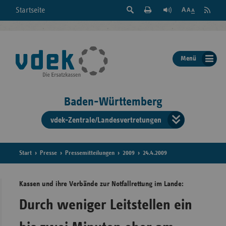
Suche
Seite
RSS
Startseite
Feed
einblenden
Drucken
abonni
Schrift
/
ausblenden
der
Menü
Seite
ändern
Baden-Württemberg
vdek-Zentrale/Landesvertretungen
Verband
der
Ersatzka
Start
Presse
Pressemitteilungen
2009
24.4.2009
Kassen und ihre Verbände zur Notfallrettung im Lande:
Bun
Durch weniger Leitstellen ein