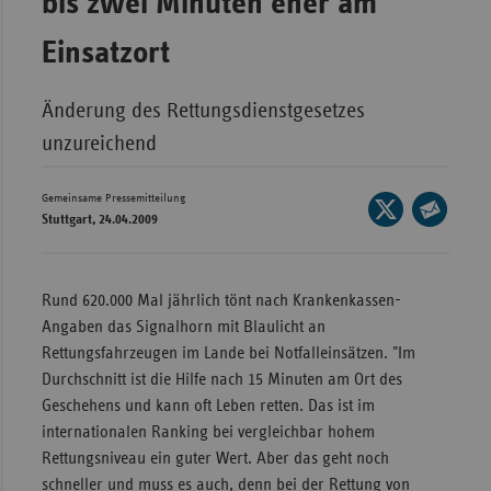
bis zwei Minuten eher am
Wür
Einsatzort
Bay
Ber
Änderung des Rettungsdienstgesetzes
unzureichend
Bre
Ha
Gemeinsame Pressemitteilung
Seite
Hes
Stuttgart, 24.04.2009
auf
Seite
X
Mec
per
teilen
Vo
E-
Rund 620.000 Mal jährlich tönt nach Krankenkassen-
Mail
Nie
Angaben das Signalhorn mit Blaulicht an
teilen
Rettungsfahrzeugen im Lande bei Notfalleinsätzen. "Im
Nor
Durchschnitt ist die Hilfe nach 15 Minuten am Ort des
Wes
Geschehens und kann oft Leben retten. Das ist im
Rhe
internationalen Ranking bei vergleichbar hohem
Rettungsniveau ein guter Wert. Aber das geht noch
schneller und muss es auch, denn bei der Rettung von
Saa