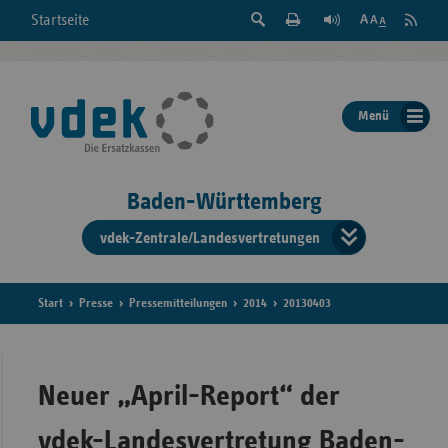
Suche
Seite
RSS
Startseite
Feed
einblenden
Drucken
abonni
Schrift
/
ausblenden
der
Menü
Seite
ändern
Baden-Württemberg
vdek-Zentrale/Landesvertretungen
Verband
der
Ersatzka
Start
Presse
Pressemitteilungen
2014
20130403
Bun
Neuer „April-Report“ der
vdek-Landesvertretung Baden-