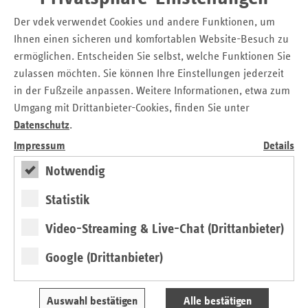
Chancengleichheit im Alter auseinandersetzt und
Der vdek verwendet Cookies und andere Funktionen, um
mögliche wirkungsvolle Zugangswege aufzeigt.
Ihnen einen sicheren und komfortablen Website-Besuch zu
Den „ersatzkasse report.“ finden Sie unter:
ermöglichen. Entscheiden Sie selbst, welche Funktionen Sie
http://www.vdek.com/LVen/BAW.html
zulassen möchten. Sie können Ihre Einstellungen jederzeit
in der Fußzeile anpassen. Weitere Informationen, etwa zum
Umgang mit Drittanbieter-Cookies, finden Sie unter
Datenschutz
.
vdek-Pressemitteilung
Impressum
Details
April-Ausgabe des "ersatzkasse report."
Notwendig
Statistik
Kontakt
Video-Streaming & Live-Chat (Drittanbieter)
Frank Winkler
Verband der Ersatzkassen e.V. (vdek)
Google (Drittanbieter)
Landesvertretung Baden-Württemberg
Tel.: 07 11 / 2 39 54 - 19
Auswahl bestätigen
Alle bestätigen