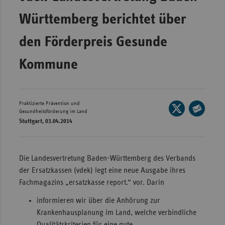
Wür
Württemberg berichtet über
Bay
den Förderpreis Gesunde
Ber
Kommune
Bre
Ha
Hes
Praktizierte Prävention und
Seite
Gesundheitsförderung im Land
Mec
auf
Stuttgart, 03.04.2014
Seite
Vo
X
per
teilen
E-
Nie
Die Landesvertretung Baden-Württemberg des Verbands
Mail
Nor
der Ersatzkassen (vdek) legt eine neue Ausgabe ihres
teilen
Wes
Fachmagazins „ersatzkasse report.“ vor. Darin
Rhe
informieren wir über die Anhörung zur
Krankenhausplanung im Land, welche verbindliche
Saa
Qualitätskriterien für eine gute