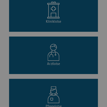
Kliniklotse
Arztlotse
Pflegelotse