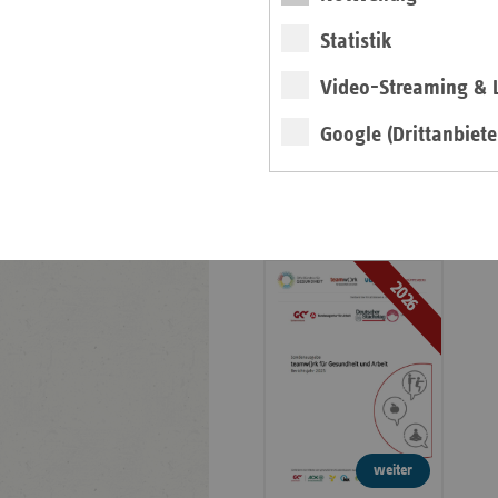
Veröffentlichungen
Statistik
Publikationen
Video-Streaming & L
Ansprechpartner
Kontakt und Anfahrt
Google (Drittanbiete
teamw()rk für
Gesundheit und Arbeit
2026
weiter