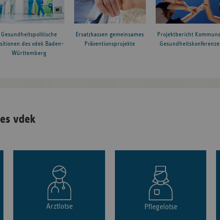
Gesundheitspolitische
Ersatzkassen gemeinsames
Projektbericht Kommuna
sitionen des vdek Baden-
Präventionsprojekte
Gesundheitskonferenze
Württemberg
es vdek
Arztlotse
Pflegelotse