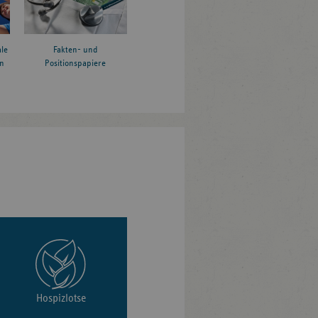
le
Fakten- und
n
Positionspapiere
Hospizlotse