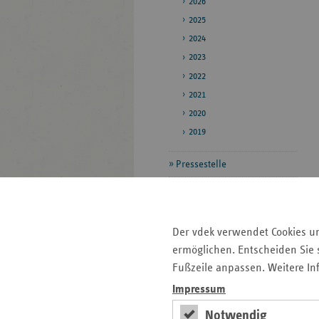
2026
2025
2024
2023
2022
2021
2020
2019
Pressestelle
Bildarchiv
Veröffentlichungen
Der vdek verwendet Cookies u
ermöglichen. Entscheiden Sie s
Seitenleiste
Auf einen Blick
Fußzeile anpassen. Weitere In
mit
Impressum
Veranstaltungen
weiteren
Notwendig
Informationen
Pressemitteilungen